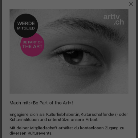
0
Mach mit: «Be Part of the Art»!
seconds
Hochparterre | Die Besten 2012 –
of
Landschaftsarchitektur
3
Engagiere dich als Kulturliebhaber:in, Kulturschaffende(r) oder
minutes,
Kulturinstitution und unterstütze unsere Arbeit.
PUBLIZIERT AM 5. DEZEMBER 2012
11
Mit deiner Mitgliedschaft erhältst du kostenlosen Zugang zu
seconds
Die Plaine de Plainpalais in Genf von Julien Descombes und
diversen Kulturevents.