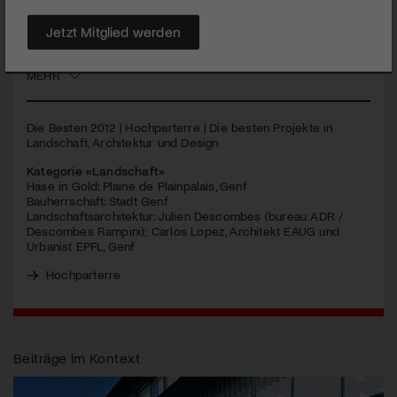
Carlos Lopez ist 2012 das beste Landschafts-
Architekturprojekt der Schweiz. Die Jury der
Architekturzeitschrift Hochparterre zeigt sich fasziniert, wie
Jetzt Mitglied werden
der neu gestaltete Platz ein Quartier aufwertet.
MEHR
Die Besten 2012 | Hochparterre | Die besten Projekte in
Landschaft, Architektur und Design
Kategorie «Landschaft»
Hase in Gold: Plaine de Plainpalais, Genf
Bauherrschaft: Stadt Genf
Landschaftsarchitektur: Julien Descombes (bureau
ADR
/
Descombes Rampini); Carlos Lopez, Architekt
EAUG
und
Urbanist
EPFL
, Genf
Hochparterre
Beiträge im Kontext