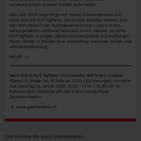
seconds
handwerklichem Können treffen aufeinander.
Jetzt Mitglied werden
Das Jahr 2025 beginnt gut mit einem Zusammenspiel von
Heini Gut und Rolf Nyffeler. Die beiden Künstler kennen sich
seit dem Besuch der Kunstgewerbeschule Luzern in den
Siebzigerjahren. Während Heini Gut ein Ur-Stanser ist, lebte
Rolf Nyffeler in jungen Jahren vorübergehend in Ennetbürgen,
heute wieder in Reiden. Eine Ausstellung zwischen Schalk und
Wiederentdeckung.
MEHR
Heini Gut & Rolf Nyffeler «Commedia dell’Arte»
|
Galerie
Stans
| 11. Januar bis 16. Februar 2025 | Kurzlesungen von Heini
Gut: Samstag, 18. Januar 2025, 13.30 / 14.30 / 15.30 Uhr im
Rahmen des Jubiläums «10 Jahre lit.z Literaturhaus
Zentralschweiz».
www.galeriestans.ch
Das könnte Sie auch interessieren