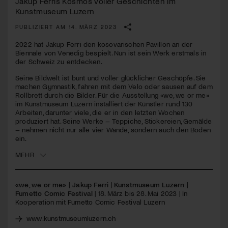
Jakup Ferris Kosmos voller Geschichten im
Kunstmuseum Luzern
Jetzt Mitglied werden
PUBLIZIERT AM 14. MÄRZ 2023
2022 hat Jakup Ferri den kosovarischen Pavillon an der
Biennale von Venedig bespielt. Nun ist sein Werk erstmals in
der Schweiz zu entdecken.
Seine Bildwelt ist bunt und voller glücklicher Geschöpfe. Sie
machen Gymnastik, fahren mit dem Velo oder sausen auf dem
Rollbrett durch die Bilder. Für die Ausstellung «we, we or me»
im Kunstmuseum Luzern installiert der Künstler rund 130
Arbeiten, darunter viele, die er in den letzten Wochen
produziert hat. Seine Werke – Teppiche, Stickereien, Gemälde
– nehmen nicht nur alle vier Wände, sondern auch den Boden
ein.
MEHR
«we, we or me» | Jakup Ferri
|
Kunstmuseum Luzern |
Fumetto Comic Festival
| 18. März bis 28. Mai 2023 | In
Kooperation mit Fumetto Comic Festival Luzern
www.kunstmuseumluzern.ch