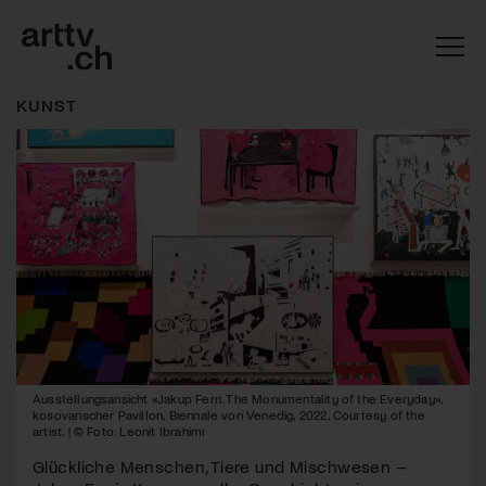
KUNST
Mach mit: «Be Part of the Art»!
Ausstellungsansicht «Jakup Ferri. The Monumentality of the Everyday»,
Engagiere dich als Kulturliebhaber:in, Kulturschaffende(r) oder
kosovarischer Pavillon, Biennale von Venedig, 2022, Courtesy of the
Kulturinstitution und unterstütze unsere Arbeit.
artist, | © Foto: Leonit Ibrahimi
Mit deiner Mitgliedschaft erhältst du kostenlosen Zugang zu
Glückliche Menschen, Tiere und Mischwesen –
diversen Kulturevents.