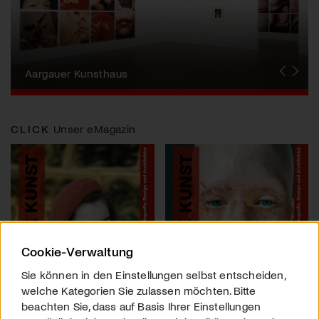
Erna Schillig - Wiederentdeckung einer
Künstlerin
Aargauer Kunsthaus
Gewerbemuseum Winterthur
Liste Art Fair Basel
Bündner Kunstmuseum
Künstler:innen Portraits
Junge Schweizer Kunst
Vögele Kultur Zentrum
Nidwaldner Museum
Haus für Kunst Uri
CLICK
Unser eMagazin
Cookie-Verwaltung
Sie können in den Einstellungen selbst entscheiden,
welche Kategorien Sie zulassen möchten. Bitte
beachten Sie, dass auf Basis Ihrer Einstellungen