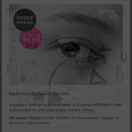
KUNST
Mach mit: «Be Part of the Art»!
FÜRIOHM – eine Ausstellung mit analogem
Engagiere dich als Kulturliebhaber:in, Kulturschaffende(r) oder
Kulturinstitution und unterstütze unsere Arbeit.
Stammtisch
Mit deiner Mitgliedschaft erhältst du kostenlosen Zugang zu
PUBLIZIERT AM 9. MAI 2023
diversen Kulturevents.