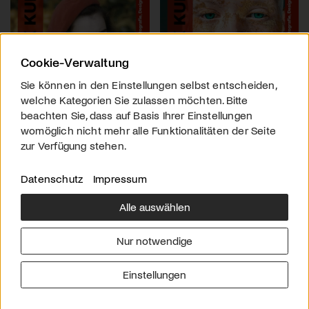
Cookie-Verwaltung
Sie können in den Einstellungen selbst entscheiden,
welche Kategorien Sie zulassen möchten. Bitte
beachten Sie, dass auf Basis Ihrer Einstellungen
womöglich nicht mehr alle Funktionalitäten der Seite
zur Verfügung stehen.
Datenschutz
Impressum
Alle auswählen
Über uns
Downloads
Impressum
Nur notwendige
Kontakt
Werben
Datenschutz
Einstellungen
© 2026 arttv.ch