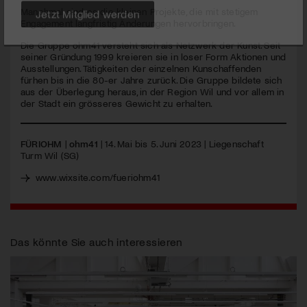
Manchmal sind es die kleinen Projekte, die mit stetigem
Engagement langfristig Änderungen hervorbringen.
Jetzt Mitglied werden
Die Gruppe ohm41 versteht sich als Netzwerk der Kunst. Seit
seiner Gründung 1999 kreieren sie in loser Form Aktionen und
Ausstellungen. Tätigkeiten der einzelnen Kunschaffenden
fürhen bis in die 80-er Jahre zurück. Die Gruppe bildete sich
aus der Überlegung heraus, in der Region Wil und vor allem in
der Stadt ein grösseres Gewicht zu erhalten.
FÜRIOHM
|
ohm41
| 14. Mai bis 5. Juni 2023 | Liegenschaft
Turm Wil (SG)
www.wixsite.com/fueriohm41
Das könnte Sie auch interessieren