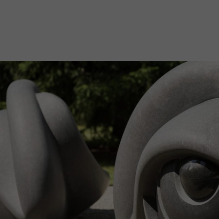
Mach mit: «Be Part of the Art»!
Engagiere dich als Kulturliebhaber:in, Kulturschaffende(r) oder