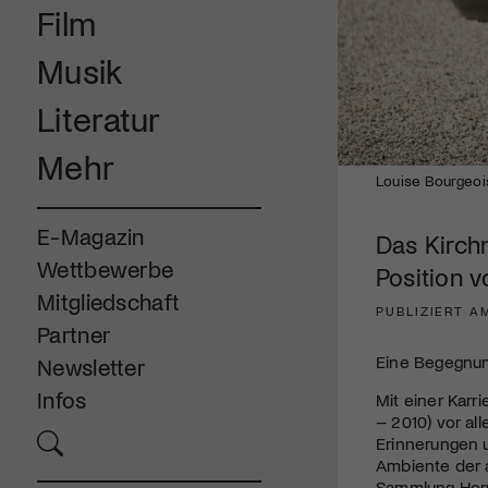
Film
Musik
Literatur
Mehr
Louise Bourgeoi
E-Magazin
Das Kirch
Wettbewerbe
Position v
Mitgliedschaft
PUBLIZIERT AM
Partner
Eine Begegnun
Newsletter
Infos
Mit einer Karr
– 2010) vor al
Erinnerungen u
Ambiente der a
Sammlung Hor