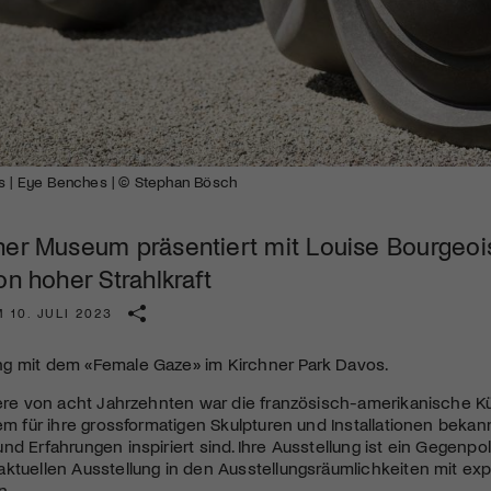
Kulturinstitution und unterstütze unsere Arbeit.
Mit deiner Mitgliedschaft erhältst du kostenlosen Zugang zu
diversen Kulturevents.
Jetzt Mitglied werden
s | Eye Benches | © Stephan Bösch
ner Museum präsentiert mit Louise Bourgeois
on hoher Strahlkraft
 10. JULI 2023
g mit dem «Female Gaze» im Kirchner Park Davos.
iere von acht Jahrzehnten war die französisch-amerikanische Kün
lem für ihre grossformatigen Skulpturen und Installationen bekan
nd Erfahrungen inspiriert sind. Ihre Ausstellung ist ein Gegenp
ktuellen Ausstellung in den Ausstellungsräumlichkeiten mit ex
n.