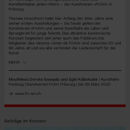
seconds
Kunstliebhaber jeden Alters – der Kunstverein «FriArt» in
Fribourg.
Jetzt Mitglied werden
Thomas Hirschhorn hatte hier Anfang der 90er Jahre eine
seiner ersten Ausstellungen – bis heute gelten der
Kunstverein «FriArt» und seine Kunsthalle als Labor und
Sprungbrett für junge Talente. Das attraktive kuratorische
Konzept begeistert seit jeher auch das Publikum. Die
Mitglieder des Vereins «Amis de FriArt» sind zwischen 20 und
99 Jahre alt und sie alle verbindet die Leidenschaft für die
Kunst.
MEHR
Mouthless: Dorota Gawęda und Eglė Kulbokaitė
I Kunsthalle
Freiburg | Kunstverein FriArt Fribourg | bis 29. März 2020
www.fri-art.ch
Beiträge im Kontext