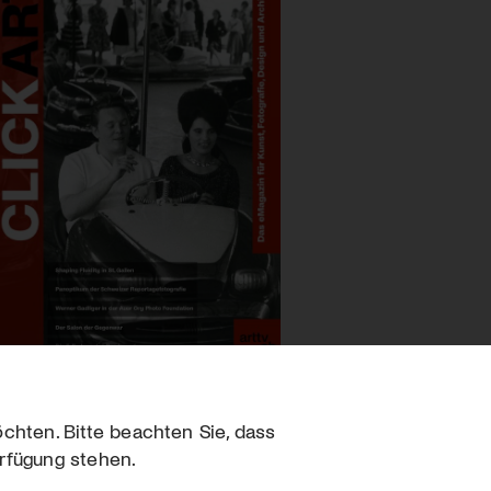
chten. Bitte beachten Sie, dass
erfügung stehen.
sum
hutz