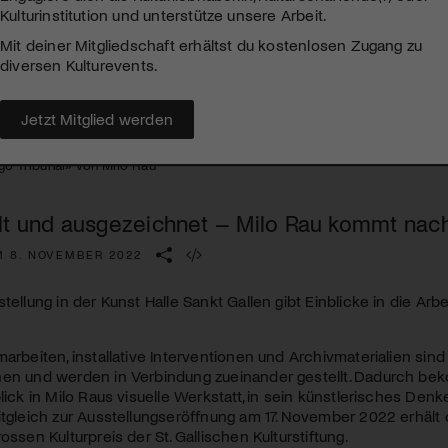
Kulturinstitution und unterstütze unsere Arbeit.
Mit deiner Mitgliedschaft erhältst du kostenlosen Zugang zu
diversen Kulturevents.
Jetzt Mitglied werden
go Tribunal» von Milo Rau
lt und ausgezeichnet – Milo Rau kommt nach 
M 8. NOVEMBER 2022
stellung in der Kunst Halle Sankt Gallen gibt Einblicke in die Ar
marbeiten, installative Interventionen und Archivmaterialien sin
hen und werden in Verbindung zueinander gestellt. Dadurch be
blick in Milo Raus visuelle Werkstatt, in sein künstlerisches Den
itgleich zur Ausstellungseröffnung am 17. November 2022 erhält
ossen Kulturpreis der St. Gallischen Kulturstiftung.