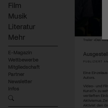
Film
Musik
Literatur
Mehr
0
Trailer «Das Kon
seconds
of
2
E-Magazin
Ausgestel
minutes,
4
Wettbewerbe
seconds
Volume
PUBLIZIERT A
90%
Mitgliedschaft
Eine Einzelaus
Partner
Autors.
Newsletter
Video- und Fil
Infos
Kunst?» zu se
vertieften Ein
Aktivismus. Ze
Aktivist den Gr