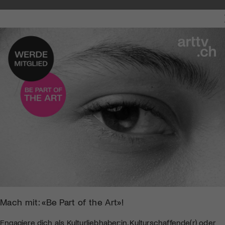
Mach mit: «Be Part of the Art»!
Engagiere dich als Kulturliebhaber:in, Kulturschaffende(r) oder