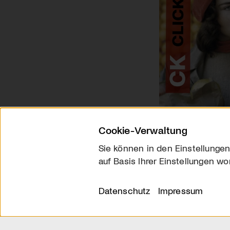
Cookie-Verwaltung
Sie können in den Einstellungen
auf Basis Ihrer Einstellungen wo
Über uns
Kontakt
Datenschutz
Impressum
© 2026 arttv.ch