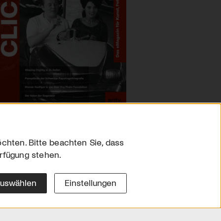
chten. Bitte beachten Sie, dass
erfügung stehen.
sum
hutz
auswählen
Einstellungen