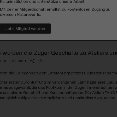
Kulturinstitution und unterstütze unsere Arbeit.
Mit deiner Mitgliedschaft erhältst du kostenlosen Zugang zu
diversen Kulturevents.
Jetzt Mitglied werden
 wurden die Zuger Geschäfte zu Ateliers u
 18. JULI 2024
ten die Gelegenheit, den Entstehungsprozess künstlerischer W
cher erster Durchführung im vergangenen Jahr, hatte eine Jury 
ems ausgewählt, die das Publikum in der Zuger Innenstadt bes
ls aus einem Geschäft und Kunstschaffenden. Die Aktion
TAND
und gleichzeitig eine unkomplizierte und unmittelbare Art, Kunst