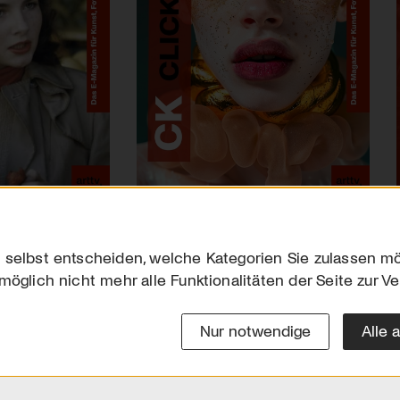
 selbst entscheiden, welche Kategorien Sie zulassen mö
möglich nicht mehr alle Funktionalitäten der Seite zur V
Downloads
Impres
Werben
Datensc
Nur notwendige
Alle 