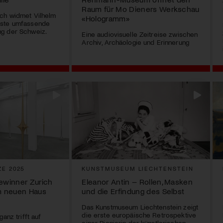
Raum für Mo Dieners Werkschau
ich widmet Vilhelm
«Hologramm»
rste umfassende
g der Schweiz.
Eine audiovisuelle Zeitreise zwischen
Archiv, Archäologie und Erinnerung
ZE 2025
KUNSTMUSEUM LIECHTENSTEIN
Gewinner Zurich
Eleanor Antin – Rollen, Masken
im neuen Haus
und die Erfindung des Selbst
Das Kunstmuseum Liechtenstein zeigt
die erste europäische Retrospektive
anz trifft auf
einer Pionierin der künstlerischen