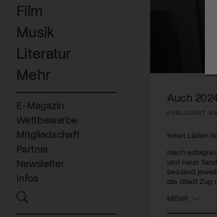
Film
Musik
Literatur
Mehr
0
seconds
of
Auch 2024
12
E-Magazin
minutes,
PUBLIZIERT AM
9
Wettbewerbe
seconds
Volume
90%
Mitgliedschaft
Neun Läden bo
Partner
Nach erfolgrei
und neun Tand
Newsletter
bestand jewei
Infos
die Stadt Zug 
MEHR