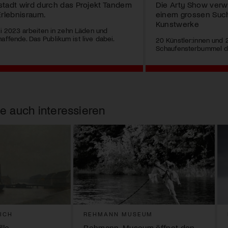
stadt wird durch das Projekt Tandem
Die Arty Show verwa
Erlebnisraum.
einem grossen Such
Kunstwerke
Juli 2023 arbeiten in zehn Läden und
affende. Das Publikum ist live dabei.
20 Künstler:innen und
Schaufensterbummel de
e auch interessieren
ICH
REHMANN MUSEUM
lle
Rehmann-Museum öffnet den