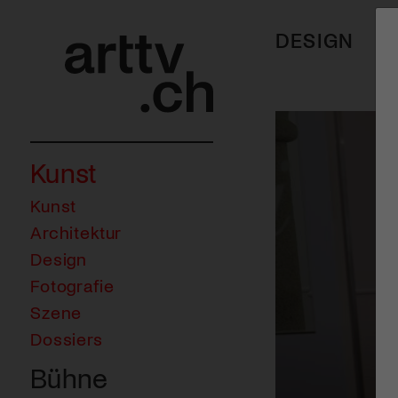
DESIGN
Kunst
Kunst
Architektur
Design
Fotografie
Szene
Dossiers
Bühne