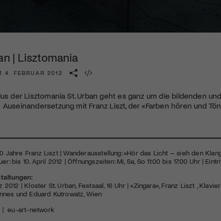
Kulturinstitution und unterstütze unsere Arbeit.
Mit deiner Mitgliedschaft erhältst du kostenlosen Zugang zu
diversen Kulturevents.
an | Lisztomania
Jetzt Mitglied werden
 4. FEBRUAR 2012
lus der Lisztomania St. Urban geht es ganz um die bildenden und
 Auseinandersetzung mit Franz Liszt, der «Farben hören und Tö
00 Jahre Franz Liszt | Wanderausstellung: «Hör das Licht – sieh den Klang
r: bis 10. April 2012 | Öffnungszeiten: Mi, Sa, So 11:00 bis 17:00 Uhr | Eintrit
taltungen:
rz 2012 | Kloster St. Urban, Festsaal, 16 Uhr | «Zingara», Franz Liszt , Kla
nnes und Eduard Kutrowatz, Wien
|
eu-art-network