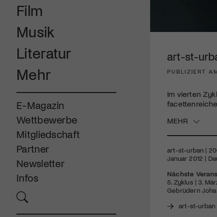
Film
Musik
0
seconds
Literatur
of
art-st-urb
4
minutes,
Mehr
PUBLIZIERT AM
1
second
Volume
90%
Im vierten Zyk
facettenreiche
E-Magazin
Wettbewerbe
MEHR
Mitgliedschaft
Partner
art-st-urban | 2
Januar 2012 | Daue
Newsletter
Nächste Verans
Infos
5. Zyklus | 3. Mä
Gebrüdern Joha
art-st-urban