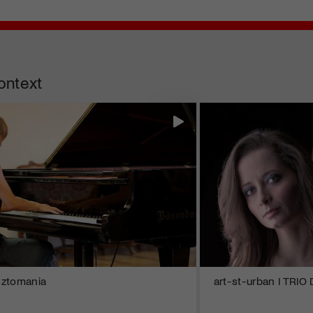
ontext
isztomania
art-st-urban I TRIO