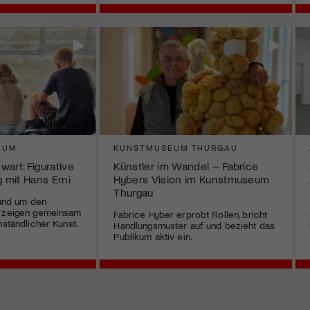
EUM
KUNSTMUSEUM THURGAU
art: Figurative
Künstler im Wandel – Fabrice
g mit Hans Erni
Hybers Vision im Kunstmuseum
Thurgau
rund um den
e zeigen gemeinsam
Fabrice Hyber erprobt Rollen, bricht
nständlicher Kunst.
Handlungsmuster auf und bezieht das
Publikum aktiv ein.