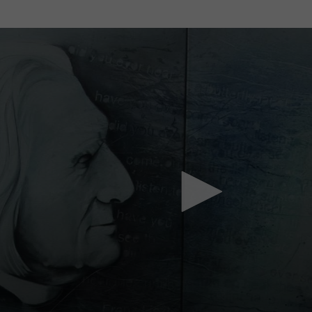
Mach mit: «Be Part of the Art»!
Engagiere dich als Kulturliebhaber:in, Kulturschaffende(r) oder