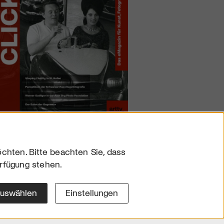
chten. Bitte beachten Sie, dass
erfügung stehen.
sum
hutz
auswählen
Einstellungen