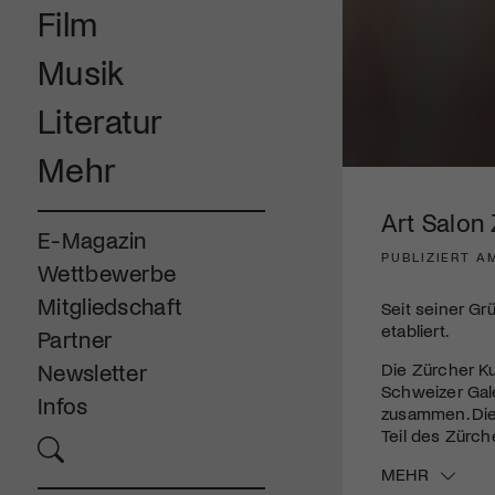
Film
Musik
Literatur
Mehr
0
seconds
of
Art Salon
1
E-Magazin
minute,
PUBLIZIERT AM
2
Wettbewerbe
seconds
Volume
90%
Mitgliedschaft
Seit seiner Gr
etabliert.
Partner
Die Zürcher Ku
Newsletter
Schweizer Gale
Infos
zusammen. Die
Teil des Zürch
MEHR