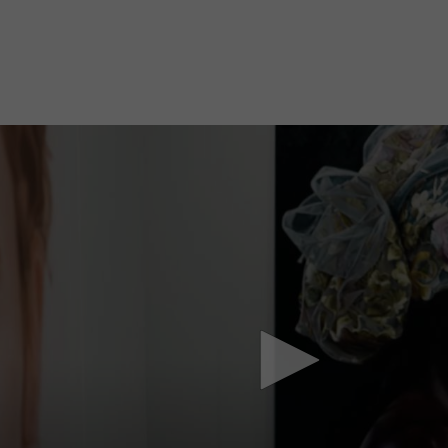
Mach mit: «Be Part of the Art»!
Engagiere dich als Kulturliebhaber:in, Kulturschaffende(r) oder