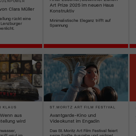
RAUENPOWER
Art Prize 2025 im neuen Haus
von Clara Müller
Konstruktiv
ellung rückt eine
Minimalistische Eleganz trifft auf
 Lenzburger
Spannung
enlicht.
R KLAUS
ST.MORITZ ART FILM FESTIVAL
– Wenn aus
Avantgarde-Kino und
ellung wird
Videokunst im Engadin
hwasser,
Das St. Moritz Art Film Festival feiert
riff wird im
seine fünfte Ausgabe und widmet