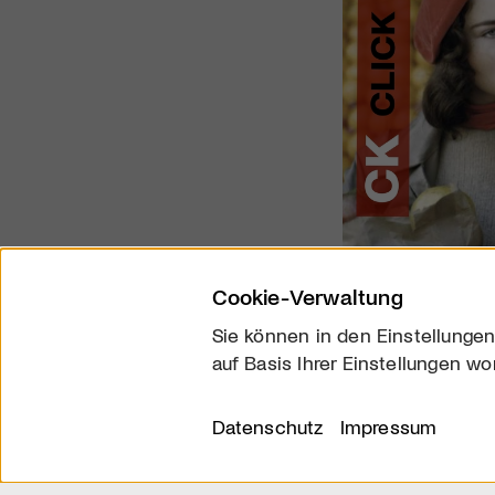
Cookie-Verwaltung
Sie können in den Einstellungen
auf Basis Ihrer Einstellungen wo
Über uns
Kontakt
Datenschutz
Impressum
© 2026 arttv.ch