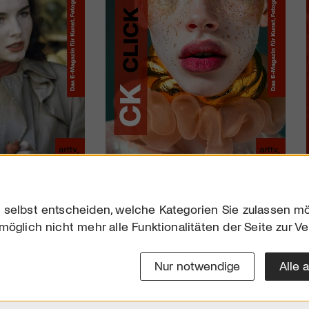
 selbst entscheiden, welche Kategorien Sie zulassen mö
möglich nicht mehr alle Funktionalitäten der Seite zur V
Downloads
Impres
Werben
Datensc
Nur notwendige
Alle 