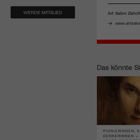
WERDE MITGLIED
Art Salon Züric
www.artsalo
Das könnte Si
PIONIERINNEN, 
DENKERINNEN –