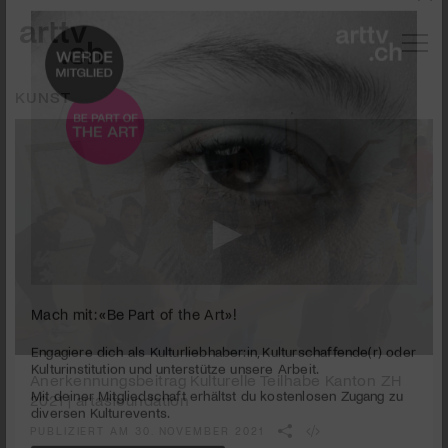
KUNST
Mach mit: «Be Part of the Art»!
0
seconds
Anerkennungsbeitrag Kulturelle Teilhabe Kanton ZH
Engagiere dich als Kulturliebhaber:in, Kulturschaffende(r) oder
of
Kulturinstitution und unterstütze unsere Arbeit.
2021 | artasfoundation
4
Mit deiner Mitgliedschaft erhältst du kostenlosen Zugang zu
minutes,
PUBLIZIERT AM 30. NOVEMBER 2021
7
diversen Kulturevents.