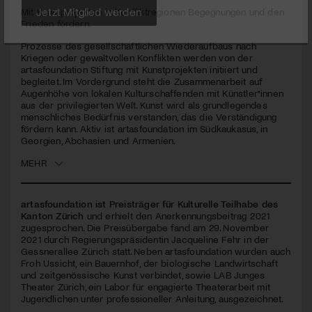
seconds
Mit Kunstprojekten in Konfliktregionen Begegnungen und den
Frieden fördern.
Jetzt Mitglied werden
Prozesse des gesellschaftlichen Wiederaufbaus nach
Kriegen oder gewaltvollen Konflikten werden von der
artasfoundation Stiftung mit Kunstprojekten initiiert und
begleitet. Im Vordergrund steht die Zusammenarbeit auf
Augenhöhe von lokalen Kulturschaffenden mit Künstler*innen
aus der privilegierten Welt. Kunst wird als grundlegendes
menschliches Bedürfnis verstanden, das die Verständigung
fördern kann. Aktiv ist artasfoundation im Südkaukasus, in
Georgien, Abchasien und Armenien.
MEHR
artasfoundation ist Preisträger für Kulturelle Teilhabe des
Kanton Zürich
und erhielt den Anerkennungsbeitrag 2021
zugesprochen. Die Preisübergabe fand am 29. November
2021 durch Regierungspräsidentin Jacqueline Fehr in der
Gessnerallee Zürich statt. Neben artasfoundation wurden auch
Froh Ussicht, ein Bauernhof, der biologische Landwirtschaft
und zeitgenössische Kunst verbindet, sowie
LAB
Junges
Theater Zürich, ein Labor für engagierte Theaterarbeit mit
Jugendlichen unter professioneller Anleitung, ausgezeichnet.