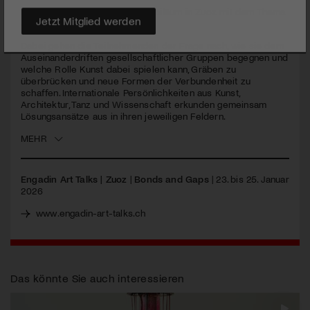
Das Kulturfestival feiert sein Jubiläum in Zuoz mit dem Thema
«Bonds and Gaps».
Jetzt Mitglied werden
Dabei gehen die Teilnehmenden der Frage nach, wie sie dem
Auseinanderdriften gesellschaftlicher Gruppen begegnen und
welche Rolle Kunst dabei spielen kann, Gräben zu
überbrücken und neue Formen der Verbundenheit zu
schaffen. Internationale Persönlichkeiten aus Kunst,
Architektur, Tanz und Wissenschaft erkunden gemeinsam
Lösungsansätze aus in ihren jeweiligen Feldern.
MEHR
Engadin Art Talks | Zuoz
|
Bonds and Gaps
| 23. bis 25. Januar
2026
www.engadin-art-talks.ch
Das könnte Sie auch interessieren