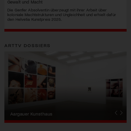
Gewalt und Macht
Die Genfer Absolventin überzeugt mit ihrer Arbeit über
koloniale Machtstrukturen und Ungleichheit und erhielt dafür
den Helvetia Kunstpreis 2025.
ARTTV DOSSIERS
Erna Schillig - Wiederentdeckung einer
Künstlerin
Aargauer Kunsthaus
Gewerbemuseum Winterthur
Liste Art Fair Basel
Bündner Kunstmuseum
Künstler:innen Portraits
Junge Schweizer Kunst
Vögele Kultur Zentrum
Nidwaldner Museum
Haus für Kunst Uri