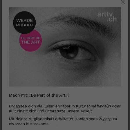
SZENE
Mach mit: «Be Part of the Art»!
Impressionen Engadin Art Talks 2025 | © Saskja Rosset
Engagiere dich als Kulturliebhaber:in, Kulturschaffende(r) oder
Kulturinstitution und unterstütze unsere Arbeit.
15 Jahre Engadin Art Talks
Mit deiner Mitgliedschaft erhältst du kostenlosen Zugang zu
PUBLIZIERT AM 24. NOVEMBER 2025
diversen Kulturevents.