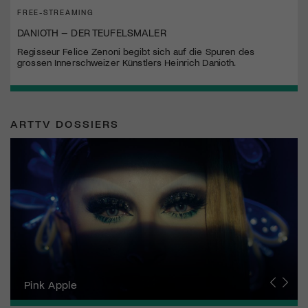
FREE-STREAMING
DANIOTH – DER TEUFELSMALER
Regisseur Felice Zenoni begibt sich auf die Spuren des
grossen Innerschweizer Künstlers Heinrich Danioth.
ARTTV DOSSIERS
Zurich Film Festival
Pink Apple
Locarno Film Festival
Human Rights Film Festival Zurich
Yesh! Neues aus der jüdischen Filmwelt
Neuchâtel International Fantastic Film Festival
Visions du Réel
Berlinale
Solothurner Filmtage
Geneva International Film Festival