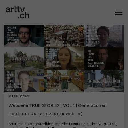
© Lea Becker
Mach mit: «Be Part of the Art»!
Webserie TRUE STORIES | VOL 1 | Generationen
Engagiere dich als Kulturliebhaber:in, Kulturschaffende(r) oder
Kulturinstitution und unterstütze unsere Arbeit.
PUBLIZIERT AM 12. DEZEMBER 2018
Mit deiner Mitgliedschaft erhältst du kostenlosen Zugang zu
Sake als Familientradition, ein Klo-Desaster in der Vorschule,
diversen Kulturevents.