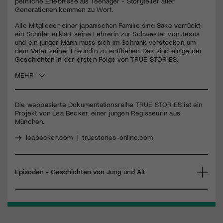
peinliche Erlebnisse als Teenager - Storyteller aller
Generationen kommen zu Wort.
Jetzt Mitglied werden
Alle Mitglieder einer japanischen Familie sind Sake verrückt,
ein Schüler erklärt seine Lehrerin zur Schwester von Jesus
und ein junger Mann muss sich im Schrank verstecken, um
dem Vater seiner Freundin zu entfliehen. Das sind einige der
Geschichten in der ersten Folge von
TRUE
STORIES
.
MEHR
Die webbasierte Dokumentationsreihe
TRUE
STORIES
ist ein
Projekt von Lea Becker, einer jungen Regisseurin aus
München.
leabecker.com
|
truestories-online.com
Episoden - Geschichten von Jung und Alt