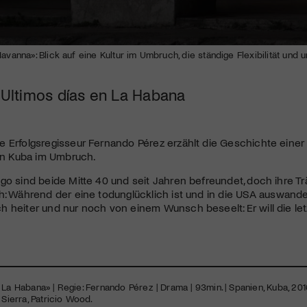
Kulturinstitution und unterstütze unsere Arbeit.
Mit deiner Mitgliedschaft erhältst du kostenlosen Zugang zu
diversen Kulturevents.
Havanna»: Blick auf eine Kultur im Umbruch, die ständige Flexibilität und
Jetzt Mitglied werden
| Ultimos días en La Habana
e Erfolgsregisseur Fernando Pérez erzählt die Geschichte ein
ein Kuba im Umbruch.
go sind beide Mitte 40 und seit Jahren befreundet, doch ihre 
h: Während der eine todunglücklich ist und in die
USA
auswandern
 heiter und nur noch von einem Wunsch beseelt: Er will die le
La Habana» | Regie: Fernando Pérez | Drama | 93min. | Spanien, Kuba, 2016 
 Sierra, Patricio Wood.