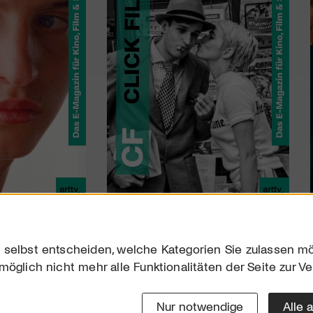
 selbst entscheiden, welche Kategorien Sie zulassen mö
möglich nicht mehr alle Funktionalitäten der Seite zur V
Downloads
Impres
Werben
Datensc
Nur notwendige
Alle 