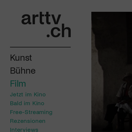
Kunst
Bühne
Film
Jetzt im Kino
Bald im Kino
Free-Streaming
Rezensionen
Interviews