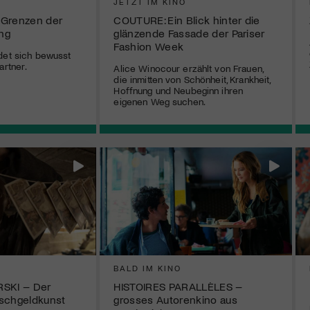
JETZT IM KINO
renzen der
COUTURE: Ein Blick hinter die
ng
glänzende Fassade der Pariser
Fashion Week
det sich bewusst
artner.
Alice Winocour erzählt von Frauen,
die inmitten von Schönheit, Krankheit,
Hoffnung und Neubeginn ihren
eigenen Weg suchen.
BALD IM KINO
RSKI – Der
HISTOIRES PARALLÈLES –
lschgeldkunst
grosses Autorenkino aus