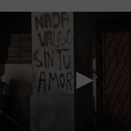
Mach mit: «Be Part of the Art»!
Engagiere dich als Kulturliebhaber:in, Kulturschaffende(r) oder