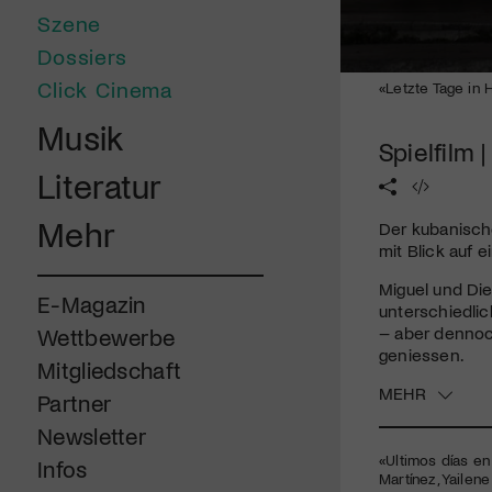
Szene
Dossiers
0
Click Cinema
«Letzte Tage in 
seconds
of
Musik
1
Spielfilm 
minute,
5
Literatur
seconds
Volume
90%
Mehr
Der kubanisch
mit Blick auf 
Miguel und Die
E-Magazin
unterschiedlic
– aber dennoch
Wettbewerbe
geniessen.
Mitgliedschaft
MEHR
Partner
Newsletter
«Ultimos días en 
Infos
Martínez, Yailene