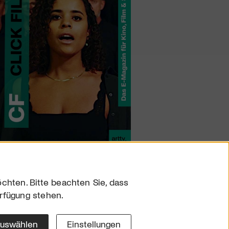
chten. Bitte beachten Sie, dass
erfügung stehen.
sum
hutz
auswählen
Einstellungen