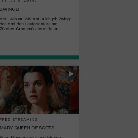
FREE-STREAMING
ZWINGLI
Am 1. Januar 1519 trat Huldrych Zwingli
das Amt des Leutpriesters am
Zürcher Grossmünsterstifts an.
FREE-STREAMING
MARY QUEEN OF SCOTS
Krieg, Meuchelmord und Intrigen