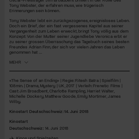
Tony Webster, der erfahren muss, wie trügerisch
Erinnerungen sein können.
Jetzt Mitglied werden
Tony Webster lebt ein zurückgezogenes, ereignisloses Leben.
Doch ein Brief, der ein fast vergessenes Kapitel aus seiner
Vergangenheit zum Leben erweckt, bringt Tony völlig aus dem
Konzept: Von der Mutter seiner Jugendliebe Veronica erbt er
zu seiner grossen Überraschung das Tagebuch seines besten
Freundes Adrian Finn, der sich vor vielen Jahren das Leben
genommen hat …
MEHR
«The Sense of an Ending» | Regie: Ritesh Batra | Spielfilm |
108min. | Drama, Mystery | UK, 2017 | Verleih: Frenetic Films |
Cast: Jim Broadbent, Charlotte Rampling, Harriet Walter,
Michelle Dockery, Matthew Goode, Emily Mortimer, James
Wilby.
Kinostart Deutschschweiz: 14. Juni 2018
Kinostart
Deutschschweiz:
14. Juni 2018
Kinos und Spielzeiten