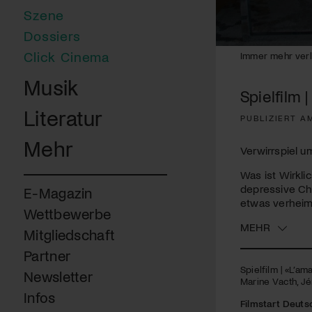
Szene
Dossiers
0
Click Cinema
Immer mehr verli
seconds
of
Musik
1
Spielfilm 
minute,
37
Literatur
seconds
Volume
PUBLIZIERT A
90%
Mehr
Verwirrspiel u
Was ist Wirkl
depressive Chl
E-Magazin
etwas verheim
Wettbewerbe
MEHR
Mitgliedschaft
Partner
Spielfilm | «L’am
Newsletter
Marine Vacth, Jé
Infos
Filmstart Deuts