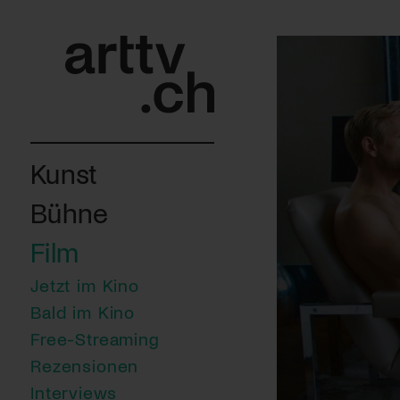
Kunst
Bühne
Film
Jetzt im Kino
Bald im Kino
Free-Streaming
Rezensionen
Interviews