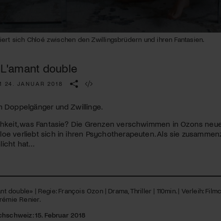
Kulturinstitution und unterstütze unsere Arbeit.
Mit deiner Mitgliedschaft erhältst du kostenlosen Zugang zu
diversen Kulturevents.
ert sich Chloé zwischen den Zwillingsbrüdern und ihren Fantasien.
Jetzt Mitglied werden
| L'amant double
M 24. JANUAR 2018
m Doppelgänger und Zwillinge.
ichkeit, was Fantasie? Die Grenzen verschwimmen in Ozons neu
oe verliebt sich in ihren Psychotherapeuten. Als sie zusammenzi
licht hat…
ant double» | Regie: François Ozon | Drama, Thriller | 110min. | Verleih: Film
rémie Renier.
chschweiz: 15. Februar 2018