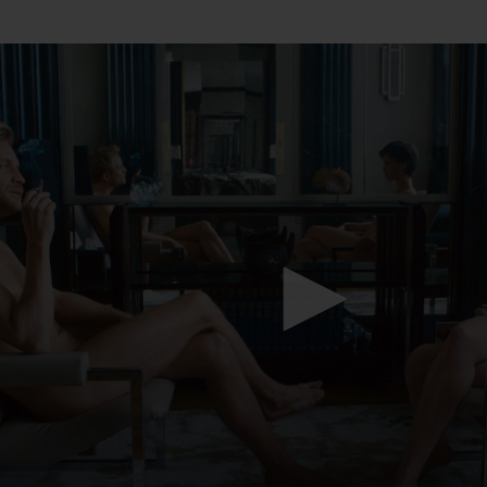
Mach mit: «Be Part of the Art»!
Engagiere dich als Kulturliebhaber:in, Kulturschaffende(r) oder