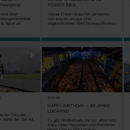
chweigens
PENSES BIEN
rama über
«Diese Frauen brauchen jemanden
miliengeheimnisse
von aussen, um aus ihrer
che Tabus im
abgeschotteten Welt herauszufinden.»
G
SZENE
HAPPY BIRTHDAY – 80 JAHRE
LOCARNO
erten Film, der
 Höhe der Zeit ist.
Es gibt Filmfestivals, die vor allem von
Stars, roten Teppichen und Premieren
leben. Und es gibt Locarno.