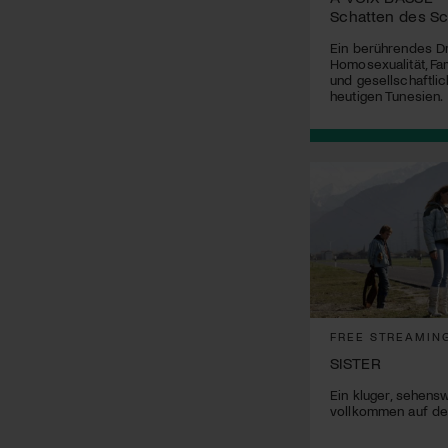
Schatten des S
Ein berührendes D
Homosexualität, Fa
und gesellschaftli
heutigen Tunesien.
FREE STREAMIN
SISTER
Ein kluger, sehensw
vollkommen auf der