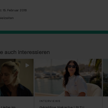
z:
15. Februar 2018
ielzeiten
e auch interessieren
INTERVIEWS
 Liebe im
Géraldine Nakache | SI TU