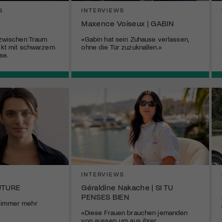
G
INTERVIEWS
Maxence Voiseux | GABIN
p zwischen Traum
«Gabin hat sein Zuhause verlassen,
ickt mit schwarzem
ohne die Tür zuzuknallen.»
se.
INTERVIEWS
OUTURE
Géraldine Nakache | SI TU
PENSES BIEN
 immer mehr
«Diese Frauen brauchen jemanden
von aussen, um aus ihrer