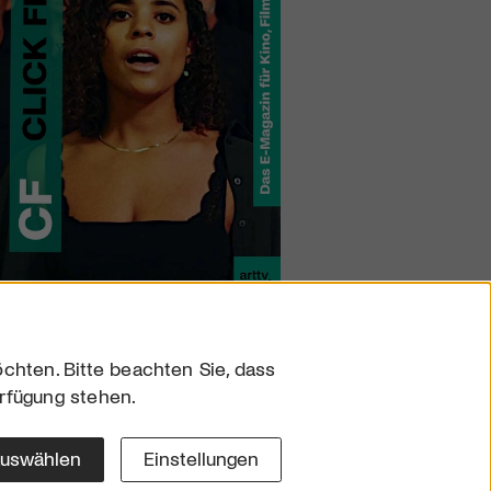
chten. Bitte beachten Sie, dass
erfügung stehen.
sum
hutz
auswählen
Einstellungen