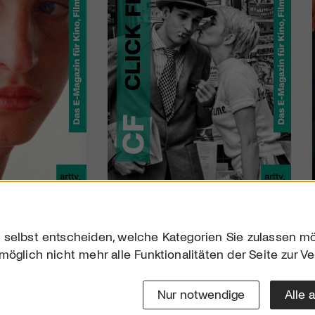
 selbst entscheiden, welche Kategorien Sie zulassen mö
möglich nicht mehr alle Funktionalitäten der Seite zur V
Downloads
Impres
Werben
Datensc
Nur notwendige
Alle 