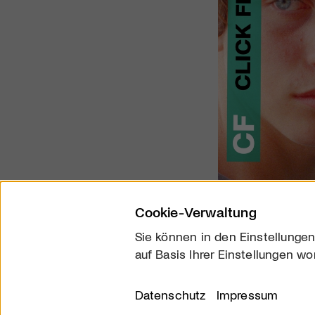
Cookie-Verwaltung
Sie können in den Einstellungen
auf Basis Ihrer Einstellungen wo
Über uns
Kontakt
Datenschutz
Impressum
© 2026 arttv.ch