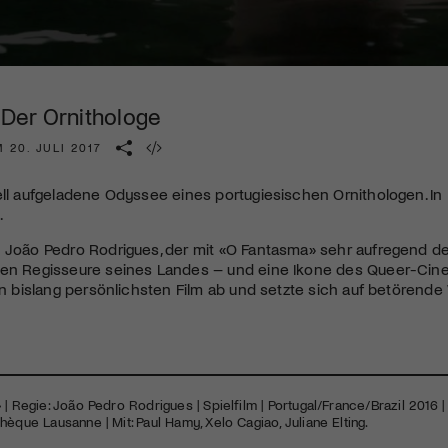
Kulturinstitution und unterstütze unsere Arbeit.
Mit deiner Mitgliedschaft erhältst du kostenlosen Zugang zu
diversen Kulturevents.
| Der Ornithologe
Jetzt Mitglied werden
 20. JULI 2017
ell aufgeladene Odyssee eines portugiesischen Ornithologen. I
.
 João Pedro Rodrigues, der mit «O Fantasma» sehr aufregend debü
ten Regisseure seines Landes – und eine Ikone des Queer-Cine
nen bislang persönlichsten Film ab und setzte sich auf betöre
| Regie: João Pedro Rodrigues | Spielfilm | Portugal/France/Brazil 2016 | 
hèque Lausanne | Mit: Paul Hamy, Xelo Cagiao, Juliane Elting.