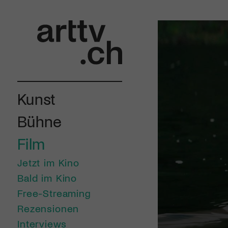
Kunst
Bühne
Film
Jetzt im Kino
Bald im Kino
Free-Streaming
Rezensionen
Interviews