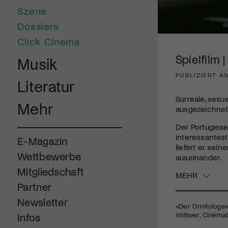
Szene
Dossiers
0
Click Cinema
seconds
of
Spielfilm 
Musik
1
minute,
PUBLIZIERT AM
46
Literatur
seconds
Volume
90%
Surreale, sexu
Mehr
ausgezeichnet
Der Portugiese
interessantes
E-Magazin
liefert er sei
Wettbewerbe
auseinander.
Mitgliedschaft
MEHR
Partner
Newsletter
«Der Ornitologe» 
Wittwer, Cinémat
Infos