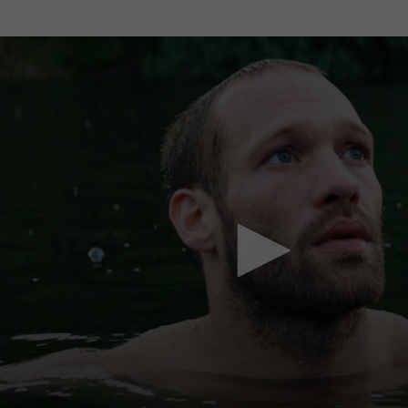
Mach mit: «Be Part of the Art»!
Engagiere dich als Kulturliebhaber:in, Kulturschaffende(r) oder