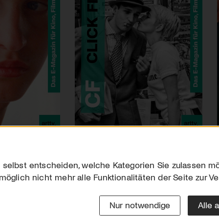
 selbst entscheiden, welche Kategorien Sie zulassen mö
möglich nicht mehr alle Funktionalitäten der Seite zur V
Downloads
Impres
Werben
Datensc
Nur notwendige
Alle 