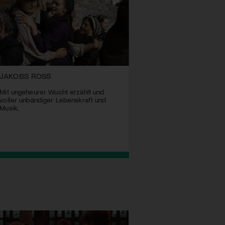
JAKOBS ROSS
DIE ANHÖRUNG
Mit ungeheurer Wucht erzählt und
Was passiert, wenn die Zu
voller unbändiger Lebenskraft und
abhängt, die eigene Leben
Musik.
zu erzählen?