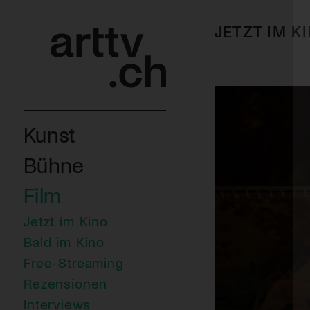
JETZT IM K
Kunst
Bühne
Film
Jetzt im Kino
Bald im Kino
Free-Streaming
Rezensionen
Interviews