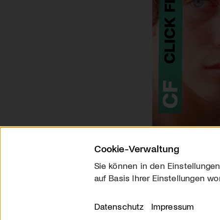
Cookie-Verwaltung
Sie können in den Einstellungen
auf Basis Ihrer Einstellungen wo
Über uns
Kontakt
Datenschutz
Impressum
© 2026 arttv.ch