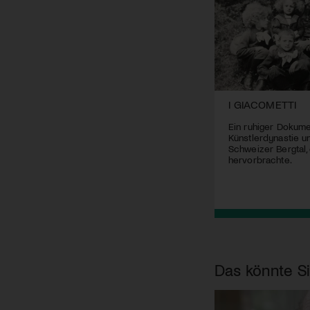
FOUDRE
I GIACOMETTI
Eine doppelte Neuentdeckung: Die
Ein ruhiger Dokume
Regisseurin Carmen Jaquier und ihre
Künstlerdynastie u
Hauptdarstellerin Lilith Grasmug
Schweizer Bergtal,
hervorbrachte.
Das könnte Si