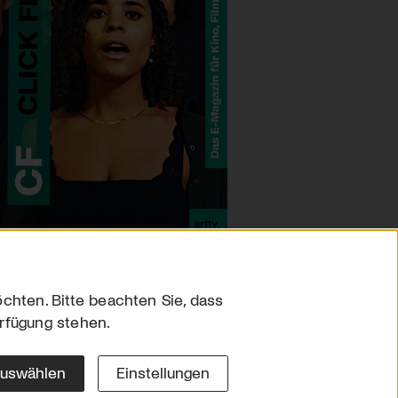
chten. Bitte beachten Sie, dass
erfügung stehen.
sum
hutz
auswählen
Einstellungen