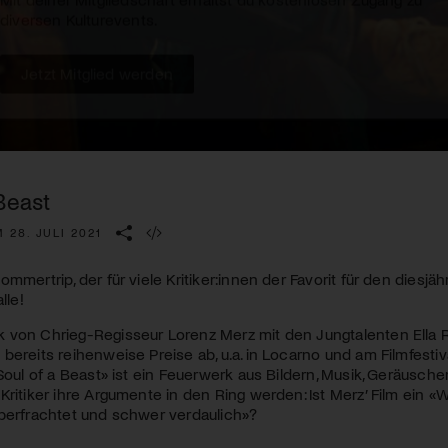
Kulturinstitution und unterstütze unsere Arbeit.
Mit deiner Mitgliedschaft erhältst du kostenlosen Zugang zu
diversen Kulturevents.
Jetzt Mitglied werden
Beast
 28. JULI 2021
ommertrip, der für viele Kritiker:innen der Favorit für den diesj
lle!
 von Chrieg-Regisseur Lorenz Merz mit den Jungtalenten Ella 
bereits reihenweise Preise ab, u.a. in Locarno und am Filmfestiv
«Soul of a Beast» ist ein Feuerwerk aus Bildern, Musik, Geräusche
Kritiker ihre Argumente in den Ring werden: Ist Merz’ Film ein «
berfrachtet und schwer verdaulich»?