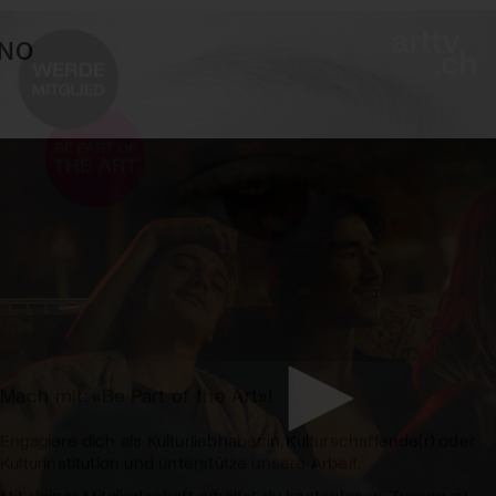
INO
Mach mit: «Be Part of the Art»!
Engagiere dich als Kulturliebhaber:in, Kulturschaffende(r) oder