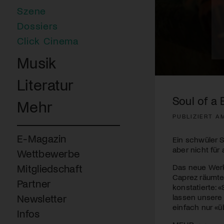
Szene
Dossiers
Click Cinema
Musik
0
Literatur
seconds
of
Soul of a 
Mehr
2
minutes,
PUBLIZIERT AM
33
seconds
Volume
90%
E-Magazin
Ein schwüler S
aber nicht für a
Wettbewerbe
Das neue Werk
Mitgliedschaft
Caprez räumte 
Partner
konstatierte: 
lassen unsere 
Newsletter
einfach nur «ü
Infos