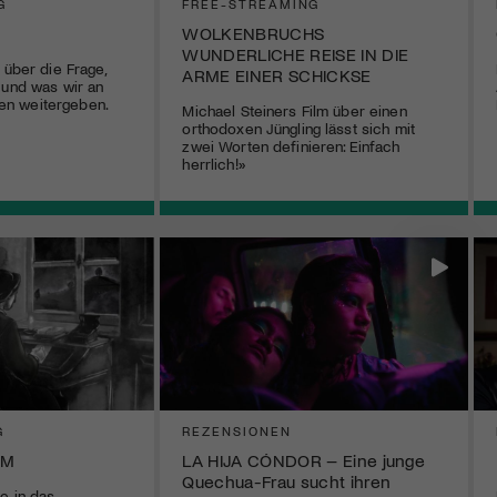
G
FREE-STREAMING
WOLKENBRUCHS
WUNDERLICHE REISE IN DIE
 über die Frage,
ARME EINER SCHICKSE
 und was wir an
n weitergeben.
Michael Steiners Film über einen
orthodoxen Jüngling lässt sich mit
zwei Worten definieren: Einfach
herrlich!»
G
REZENSIONEN
UM
LA HIJA CÓNDOR – Eine junge
Quechua-Frau sucht ihren
e in das