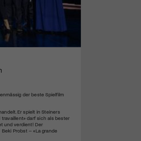
h
lenmässig der beste Spielfilm
delt. Er spielt in Steiners
ravaillent» darf sich als bester
et und verdient! Der
Beki Probst – «La grande