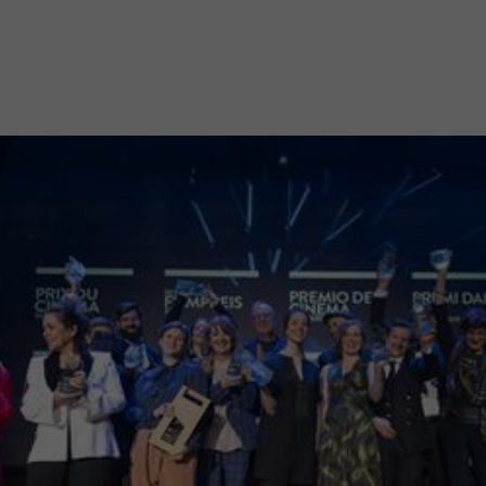
Mach mit: «Be Part of the Art»!
Engagiere dich als Kulturliebhaber:in, Kulturschaffende(r) oder