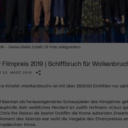
Kulturinstitution und unterstütze unsere Arbeit.
Mit deiner Mitgliedschaft erhältst du kostenlosen Zugang zu
diversen Kulturevents.
Jetzt Mitglied werden
9 - Vieles bleibt Zufall! | © Foto: eddymotion
 Filmpreis 2019 | Schiffbruch für Wolkenbruc
M 23. MÄRZ 2019
rs Kinohit «Wolkenbruch» ist mit über 250000 Eintritten nur zah
l Basman als herausragendster Schauspieler des Kinojahres gehan
uptrolle. Sein weibliches Pendant ist Judith Hofmann. «Ceux qui t
«Chris the Swiss» als bester Dokfilm die Krone aufsetzen. Erwart
Moment des Abends war wohl die Vergabe des Ehrenpreises an 
ropäischen Kinos.