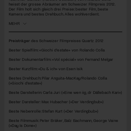
seconds
heisst der grosse Abräumer am Schweizer Filmpreis 2012.
Der Film holt sich gleich drei Preise: bester Film, beste
Jetzt Mitglied werden
Kamera und bestes Drehbuch. Alles wohlverdient.
MEHR
Preisträger
des Schweizer Filmpreises Quartz 2012
Bester Spielfilm: «Giochi d’estate» von Rolando Colla
Bester Dokumentarfilm: «Vol spécial» von Fernand Melgar
Bester Kurzfilm: «Du & ich» von Esen Isik
Bestes Drehbuch: Pilar Anguita-MacKay/Rolando Colla
(»Giochi d’estate»)
Beste Darstellerin: Carla Juri (»Eine wen iig, dr Dällebach Kari»)
Bester Darsteller: Max Hubacher (»Der Verdingbub»)
Beste Nebenrolle: Stefan Kurt (»Der Verdingbub»)
Beste Filmmusik: Peter Bräker, Balz Bachmann, George Vaine
(»Day Is Done»)