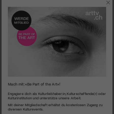
Mach mit: «Be Part of the Art»!
Pardo 09 | Filmfestival Locarno
PUBLIZIERT AM 16. JULI 2009
Engagiere dich als Kulturliebhaber:in, Kulturschaffende(r) oder
Kulturinstitution und unterstütze unsere Arbeit.
Vom 5. – 15. August findet das 62. internationale Filmfestival
Mit deiner Mitgliedschaft erhältst du kostenlosen Zugang zu
Locarno statt. Mehr Infos finden sich auf der art-tv
diversen Kulturevents.
Sonderseite “Pardo 09”.