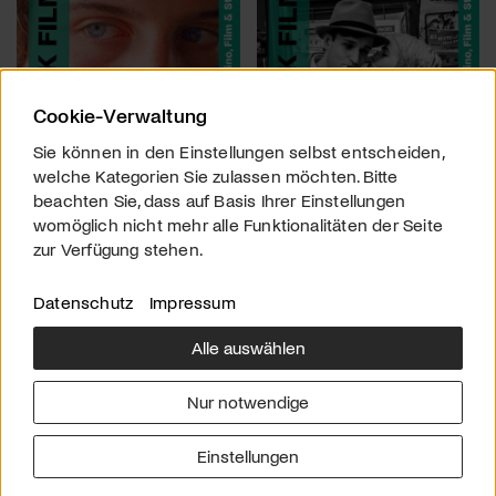
Cookie-Verwaltung
Sie können in den Einstellungen selbst entscheiden,
welche Kategorien Sie zulassen möchten. Bitte
beachten Sie, dass auf Basis Ihrer Einstellungen
womöglich nicht mehr alle Funktionalitäten der Seite
zur Verfügung stehen.
Datenschutz
Impressum
Alle auswählen
Über uns
Downloads
Impressum
Nur notwendige
Kontakt
Werben
Datenschutz
Einstellungen
© 2026 arttv.ch