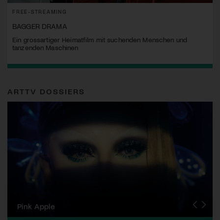
FREE-STREAMING
BAGGER DRAMA
Ein grossartiger Heimatfilm mit suchenden Menschen und
tanzenden Maschinen
ARTTV DOSSIERS
Zurich Film Festival
Pink Apple
Locarno Film Festival
Human Rights Film Festival Zurich
Yesh! Neues aus der jüdischen Filmwelt
Neuchâtel International Fantastic Film Festival
Visions du Réel
Berlinale
Solothurner Filmtage
Geneva International Film Festival