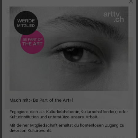
JETZT IM KINO
Mach mit: «Be Part of the Art»!
0
seconds
L'ombre de Goya par Jean-Claude Carrière
Engagiere dich als Kulturliebhaber:in, Kulturschaffende(r) oder
of
Kulturinstitution und unterstütze unsere Arbeit.
2
PUBLIZIERT AM 25. OKTOBER 2022
Mit deiner Mitgliedschaft erhältst du kostenlosen Zugang zu
minutes,
21
diversen Kulturevents.
Eine Reise an die wichtigsten Orte Goyas und ein Einblick in