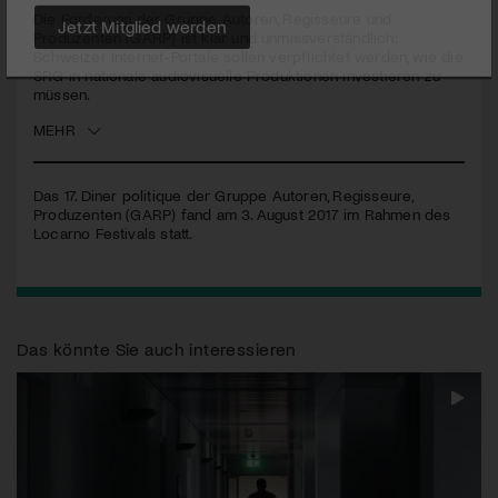
Die Forderung der Gruppe Autoren, Regisseure und
Produzenten (
GARP
) ist klar und unmissverständlich:
Jetzt Mitglied werden
Schweizer Internet-Portale sollen verpflichtet werden, wie die
SRG
in nationale audiovisuelle Produktionen investieren zu
müssen.
MEHR
Das 17. Diner politique der Gruppe Autoren, Regisseure,
Produzenten (
GARP
) fand am 3. August 2017 im Rahmen des
Locarno Festivals statt.
Das könnte Sie auch interessieren