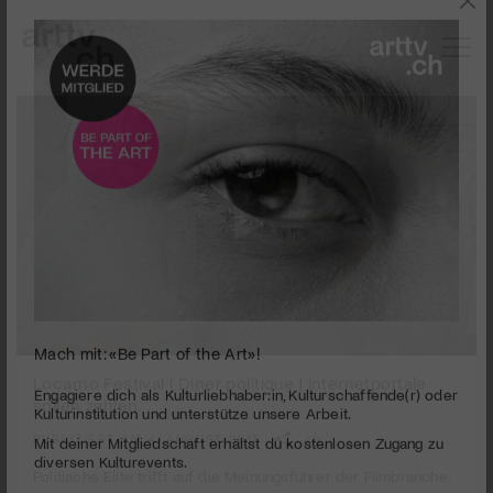
0
Mach mit: «Be Part of the Art»!
seconds
Locarno Festival | Diner politique | Internetportale
of
sollen zahlen.
3
Engagiere dich als Kulturliebhaber:in, Kulturschaffende(r) oder
minutes,
Kulturinstitution und unterstütze unsere Arbeit.
PUBLIZIERT AM 4. AUGUST 2017
12
Mit deiner Mitgliedschaft erhältst du kostenlosen Zugang zu
seconds
Politische Elite trifft auf die Meinungsführer der Filmbranche.
diversen Kulturevents.