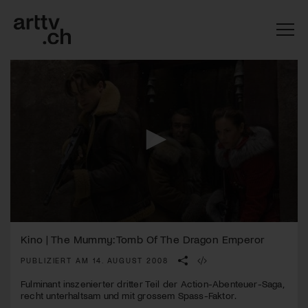
0
Mach mit: «Be Part of the Art»!
seconds
Kino | The Mummy: Tomb Of The Dragon Emperor
of
1
PUBLIZIERT AM 14. AUGUST 2008
Engagiere dich als Kulturliebhaber:in, Kulturschaffende(r) oder
minute,
Kulturinstitution und unterstütze unsere Arbeit.
42
Fulminant inszenierter dritter Teil der Action-Abenteuer-Saga,
Mit deiner Mitgliedschaft erhältst du kostenlosen Zugang zu
seconds
recht unterhaltsam und mit grossem Spass-Faktor.
diversen Kulturevents.