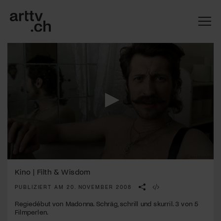
0
Mach mit: «Be Part of the Art»!
seconds
Kino | Filth & Wisdom
of
1
PUBLIZIERT AM 20. NOVEMBER 2008
Engagiere dich als Kulturliebhaber:in, Kulturschaffende(r) oder
minute,
Kulturinstitution und unterstütze unsere Arbeit.
53
Regiedébut von Madonna. Schräg, schrill und skurril. 3 von 5
Mit deiner Mitgliedschaft erhältst du kostenlosen Zugang zu
seconds
Filmperlen.
diversen Kulturevents.