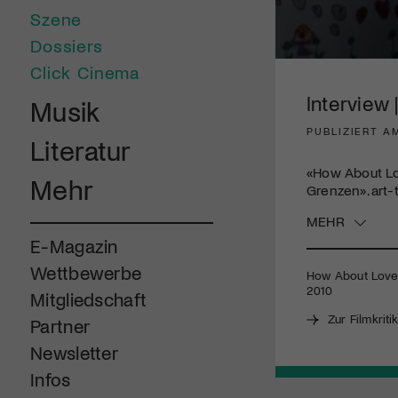
Szene
Dossiers
0
Click Cinema
seconds
of
Interview
Musik
15
minutes,
PUBLIZIERT A
4
Literatur
seconds
Volume
90%
«How About Lo
Mehr
Grenzen». art-
MEHR
E-Magazin
Wettbewerbe
How About Love /
2010
Mitgliedschaft
Zur Filmkriti
Partner
Newsletter
Infos