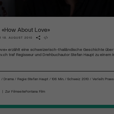
Kulturinstitution und unterstütze unsere Arbeit.
Mit deiner Mitgliedschaft erhältst du kostenlosen Zugang zu
diversen Kulturevents.
 | «How About Love»
Jetzt Mitglied werden
M 18. AUGUST 2010
ve» erzählt eine schweizerisch-thailändische Geschichte über
tv.ch traf Regisseur und Drehbuchautor Stefan Haupt zu einem I
 Drama / Regie: Stefan Haupt / 106 Min. / Schweiz 2010 / Verleih: Praese
k
|
Zur Filmseite
Fontana Film