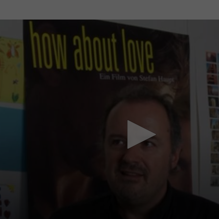
Mach mit: «Be Part of the Art»!
Engagiere dich als Kulturliebhaber:in, Kulturschaffende(r) oder