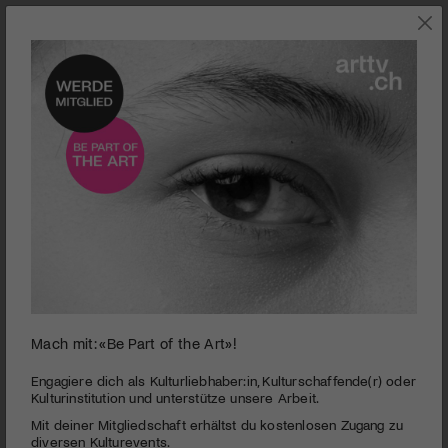
SZENE
Mach mit: «Be Part of the Art»!
0
seconds
How to Save a Dead Friend
Engagiere dich als Kulturliebhaber:in, Kulturschaffende(r) oder
of
Kulturinstitution und unterstütze unsere Arbeit.
52
PUBLIZIERT AM 28. MÄRZ 2022
Mit deiner Mitgliedschaft erhältst du kostenlosen Zugang zu
seconds
diversen Kulturevents.
Dieser Film ist ein Aufschrei des Herzens und eine Hommage