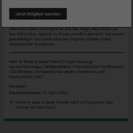
an eine ganze verlorene Generation.
Jetzt Mitglied werden
Marusja ist 16 und wie viele russische Teenager entschlossen,
ihrem Leben ein Ende zu setzen. Dann trifft sie in Kimi, einem
anderen Millennial, ihren Seelenverwandten. Sie verbringen ein
Jahrzehnt damit, die Euphorie und die Angst, das Glück und
das Elend ihrer Jugend zu filmen, mundtot gemacht von einem
gewalttätigen und autokratischen Regime inmitten eines
‹depressiven Russlands›.
How to Save a Dead Friend
| Regie: Marusya
Syroechkovskaya |
Weltpremiere
| Internationaler Wettbewerb
| 103 Minuten | Schweden, Norwegen, Frankreich und
Deutschland, 2022
Kinostart
Deutschschweiz:
12. April 2022
«How to Save a Dead Friend» läuft im Programm des
Visions du Réel 2022