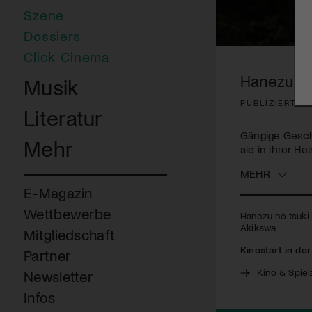
Szene
Dossiers
0
Click Cinema
seconds
of
Hanezu no
Musik
2
minutes,
PUBLIZIERT AM
1
Literatur
second
Volume
90%
Gängige Geschi
Mehr
sie in ihrer H
MEHR
E-Magazin
Wettbewerbe
Hanezu no tsuki |
Akikawa
Mitgliedschaft
Kinostart in de
Partner
Kino & Spiel
Newsletter
Infos