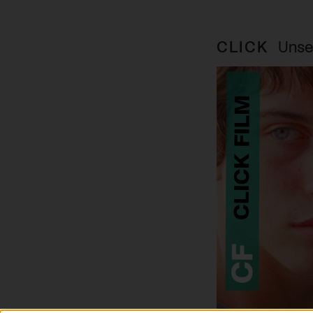
CLICK
Unse