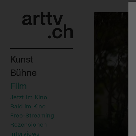
Kunst
Bühne
Film
Jetzt im Kino
Bald im Kino
Free-Streaming
Rezensionen
Interviews