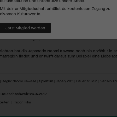
Kulturinstitution und unterstütze unsere Arbeit.
Mit deiner Mitgliedschaft erhältst du kostenlosen Zugang zu
diversen Kulturevents.
 tsuki
Jetzt Mitglied werden
 23. JULI 2012
chten hat die Japanerin Naomi Kawase noch nie erzählt. Sie set
eimatregion findet, und entwirft daraus zum Beispiel eine Liebesg
 Regie: Naomi Kawase | Spielfilm | Japan, 2011 | Dauer: 91 Min. | Verleih: Tr
r Deutschschweiz: 26.07.2012
zeiten
|
Trgon Film