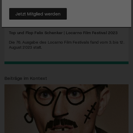
Machtmissbrauch und seelische Abhängigkeit. Nicht ganz
leicht zu ertragen, aber betörend gut.
Jetzt Mitglied werden
MEHR
Top und Flop Felix Schenker
|
Locarno Film Festival 2023
Die 76. Ausgabe des Locarno Film Festivals fand vom 3. bis 12.
August 2023 statt.
Beiträge im Kontext