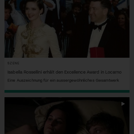
SZENE
Isabella Rossellini erhält den Excellence Award in Locarno
Eine Auszeichnung für ein aussergewöhnliches Gesamtwerk