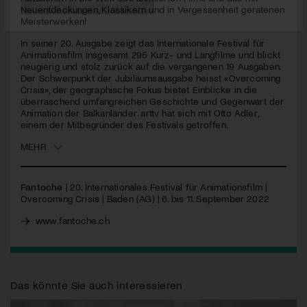
seconds
Neuentdeckungen, Klassikern und in Vergessenheit geratenen
Meisterwerken!
Jetzt Mitglied werden
In seiner 20. Ausgabe zeigt das Internationale Festival für
Animationsfilm insgesamt 295 Kurz- und Langfilme und blickt
neugierig und stolz zurück auf die vergangenen 19 Ausgaben.
Der Schwerpunkt der Jubiläumsausgabe heisst «Overcoming
Crisis», der geographische Fokus bietet Einblicke in die
überraschend umfangreichen Geschichte und Gegenwart der
Animation der Balkanländer. arttv hat sich mit Otto Adler,
einem der Mitbegründer des Festivals getroffen.
MEHR
Fantoche
| 20. Internationales Festival für Animationsfilm |
Overcoming Crisis | Baden (AG) | 6. bis 11. September 2022
www.fantoche.ch
Das könnte Sie auch interessieren