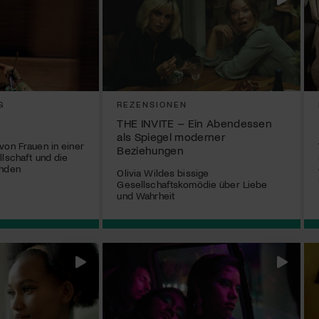
G
REZENSIONEN
THE INVITE – Ein Abendessen
als Spiegel moderner
von Frauen in einer
Beziehungen
llschaft und die
enden
Olivia Wildes bissige
Gesellschaftskomödie über Liebe
und Wahrheit