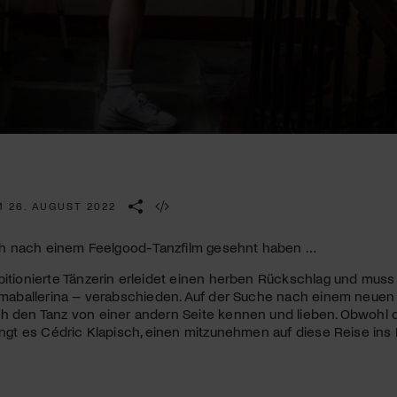
Kulturinstitution und unterstütze unsere Arbeit.
Mit deiner Mitgliedschaft erhältst du kostenlosen Zugang zu
diversen Kulturevents.
Jetzt Mitglied werden
M 26. AUGUST 2022
sich nach einem Feelgood-Tanzfilm gesehnt haben …
bitionierte Tänzerin erleidet einen herben Rückschlag und muss
rimaballerina – verabschieden. Auf der Suche nach einem neuen
h den Tanz von einer andern Seite kennen und lieben. Obwohl d
lingt es Cédric Klapisch, einen mitzunehmen auf diese Reise in