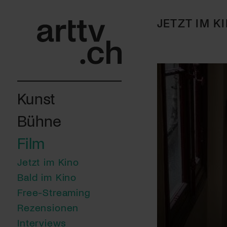
JETZT IM K
Kunst
Bühne
Film
Jetzt im Kino
Bald im Kino
Free-Streaming
Rezensionen
Interviews