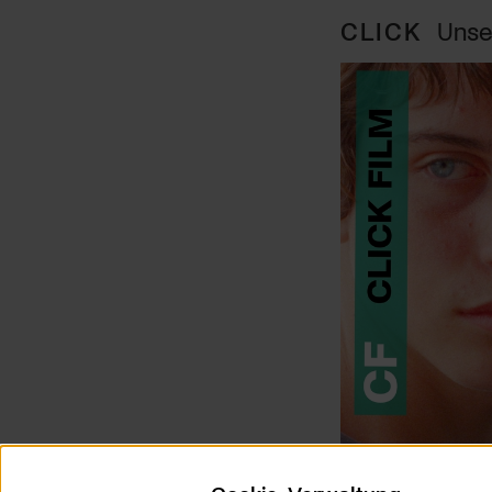
CLICK
Unse