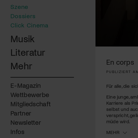
Szene
Dossiers
Click Cinema
Musik
0
Literatur
seconds
of
En corps
Mehr
1
minute,
PUBLIZIERT A
50
seconds
Volume
90%
E-Magazin
Für alle, die 
Wettbewerbe
Eine junge, am
Karriere als P
Mitgliedschaft
selbst und auc
Partner
verspricht, ge
müde wird.
Newsletter
Infos
MEHR