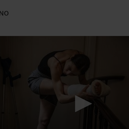
INO
Mach mit: «Be Part of the Art»!
Engagiere dich als Kulturliebhaber:in, Kulturschaffende(r) oder