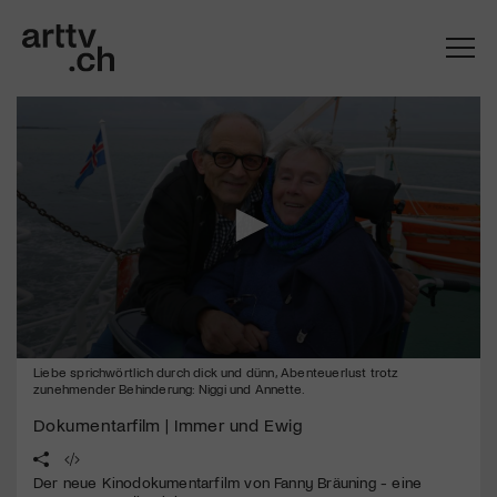
0
Liebe sprichwörtlich durch dick und dünn, Abenteuerlust trotz
Mach mit: «Be Part of the Art»!
seconds
zunehmender Behinderung: Niggi und Annette.
of
2
Engagiere dich als Kulturliebhaber:in, Kulturschaffende(r) oder
Dokumentarfilm | Immer und Ewig
minutes,
Kulturinstitution und unterstütze unsere Arbeit.
5
Mit deiner Mitgliedschaft erhältst du kostenlosen Zugang zu
seconds
Der neue Kinodokumentarfilm von Fanny Bräuning - eine
diversen Kulturevents.