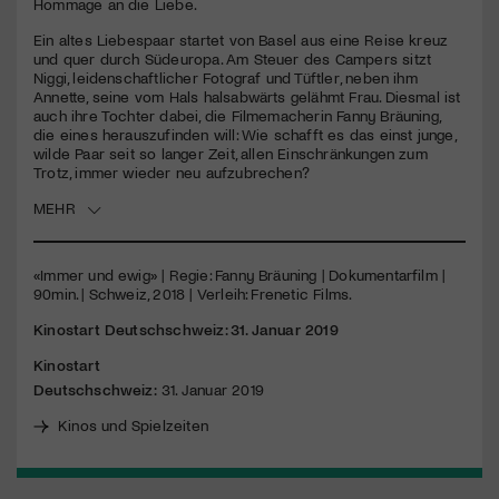
Hommage an die Liebe.
Ein altes Liebespaar startet von Basel aus eine Reise kreuz
Jetzt Mitglied werden
und quer durch Südeuropa. Am Steuer des Campers sitzt
Niggi, leidenschaftlicher Fotograf und Tüftler, neben ihm
Annette, seine vom Hals halsabwärts gelähmt Frau. Diesmal ist
auch ihre Tochter dabei, die Filmemacherin Fanny Bräuning,
die eines herauszufinden will: Wie schafft es das einst junge,
wilde Paar seit so langer Zeit, allen Einschränkungen zum
Trotz, immer wieder neu aufzubrechen?
MEHR
«Immer und ewig» | Regie: Fanny Bräuning | Dokumentarfilm |
90min. | Schweiz, 2018 | Verleih: Frenetic Films.
Kinostart Deutschschweiz: 31. Januar 2019
Kinostart
Deutschschweiz:
31. Januar 2019
Kinos und Spielzeiten