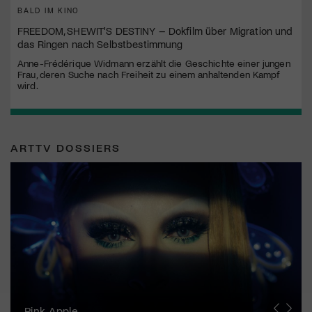
BALD IM KINO
FREEDOM, SHEWIT'S DESTINY – Dokfilm über Migration und
das Ringen nach Selbstbestimmung
Anne-Frédérique Widmann erzählt die Geschichte einer jungen
Frau, deren Suche nach Freiheit zu einem anhaltenden Kampf
wird.
ARTTV DOSSIERS
Zurich Film Festival
Pink Apple
Locarno Film Festival
Human Rights Film Festival Zurich
Yesh! Neues aus der jüdischen Filmwelt
Neuchâtel International Fantastic Film Festival
Visions du Réel
Berlinale
Solothurner Filmtage
Geneva International Film Festival