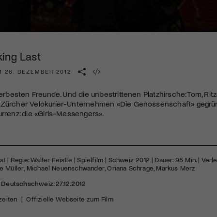
Kulturinstitution und unterstütze unsere Arbeit.
Mit deiner Mitgliedschaft erhältst du kostenlosen Zugang zu
diversen Kulturevents.
ing Last
Jetzt Mitglied werden
M 26. DEZEMBER 2012
llerbesten Freunde. Und die unbestrittenen Platzhirsche: Tom, Rit
 Zürcher Velokurier-Unternehmen «Die Genossenschaft» gegründ
urrenz: die «Girls-Messengers».
 | Regie: Walter Feistle | Spielfilm | Schweiz 2012 | Dauer: 95 Min. | Verle
e Müller, Michael Neuenschwander, Oriana Schrage, Markus Merz
r Deutschschweiz: 27.12.2012
zeiten
|
Offizielle Webseite zum Film