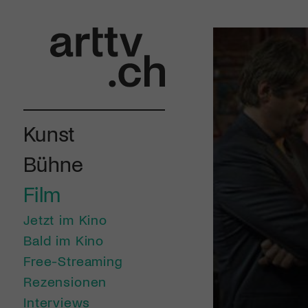
Kunst
Bühne
Film
Jetzt im Kino
Bald im Kino
Free-Streaming
Rezensionen
Interviews