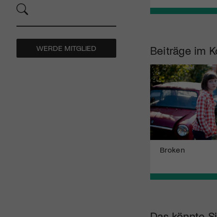
WERDE MITGLIED
Beiträge im K
Broken
Das könnte Si