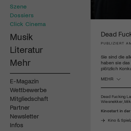
Szene
Dossiers
0
Click Cinema
seconds
of
Dead Fuck
Musik
1
minute,
PUBLIZIERT A
45
Literatur
seconds
Volume
90%
Sie sind die a
Mehr
haben sie das
plötzlich Konk
MEHR
E-Magazin
Wettbewerbe
Dead Fucking Last
Mitgliedschaft
Wiesnekker, Mik
Partner
Kinostart in de
Newsletter
Kino & Spiel
Infos