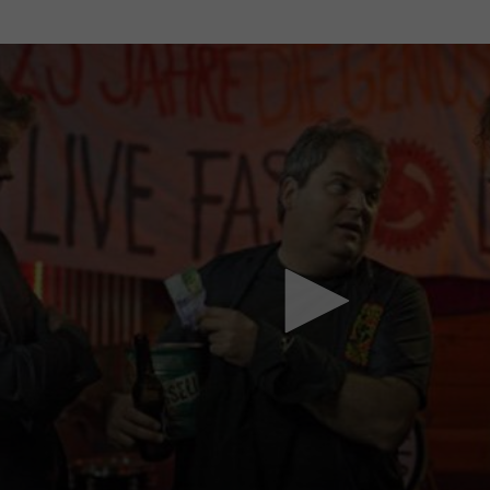
Mach mit: «Be Part of the Art»!
Engagiere dich als Kulturliebhaber:in, Kulturschaffende(r) oder