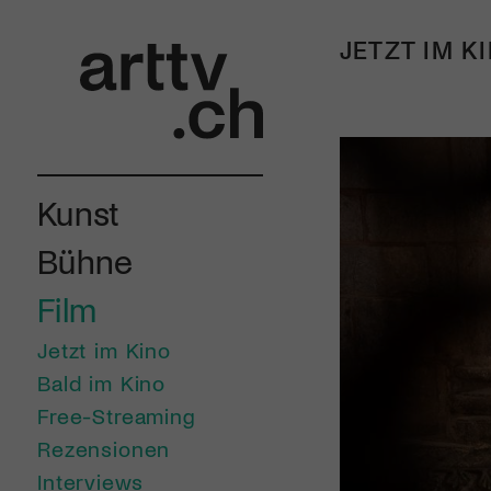
JETZT IM K
Kunst
Bühne
Film
Jetzt im Kino
Bald im Kino
Free-Streaming
Rezensionen
Interviews