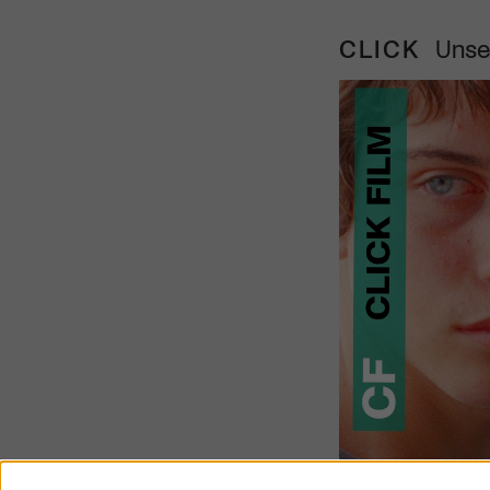
CLICK
Unse