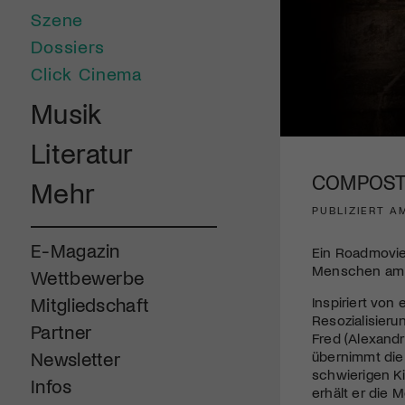
Szene
Dossiers
Click Cinema
Musik
0
Literatur
seconds
of
COMPOSTE
Mehr
2
minutes,
PUBLIZIERT AM
0
Volume
90%
E-Magazin
Ein Roadmovie,
Menschen am 
Wettbewerbe
Inspiriert vo
Mitgliedschaft
Resozialisieru
Partner
Fred (Alexandr
übernimmt die 
Newsletter
schwierigen K
Infos
erhält er die 