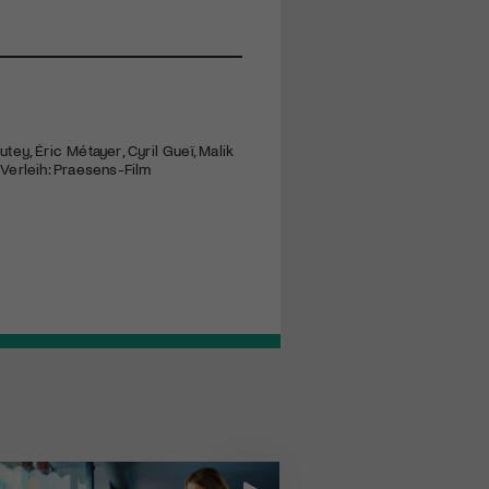
tey, Éric Métayer, Cyril Gueï, Malik
 Verleih: Praesens-Film