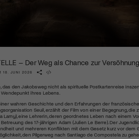
Kulturinstitution und unterstütze unsere Arbeit.
Mit deiner Mitgliedschaft erhältst du kostenlosen Zugang zu
diversen Kulturevents.
Jetzt Mitglied werden
LLE – Der Weg als Chance zur Versöhnun
 18. JUNI 2026
 das den Jakobsweg nicht als spirituelle Postkartenreise inszeni
Wendepunkt ihres Lebens.
n einer wahren Geschichte und den Erfahrungen der französisch
ngsorganisation Seuil, erzählt der Film von einer Begegnung, die 
a Lamy), eine Lehrerin, deren geordnetes Leben nach einem Vorf
Betreuung des 17-jährigen Adam (Julien Le Berre). Der Jugendli
indheit und mehreren Konflikten mit dem Gesetz kurz vor dem G
Möglichkeit, den Pilgerweg nach Santiago de Compostela zu gehe