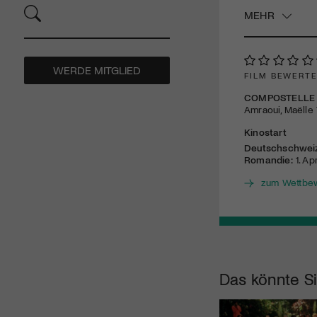
MEHR
WERDE MITGLIED
FILM BEWERT
COMPOSTELLE
Amraoui, Maëlle 
Kinostart
Deutschschwei
Romandie:
1. Ap
zum Wettbe
Das könnte Si