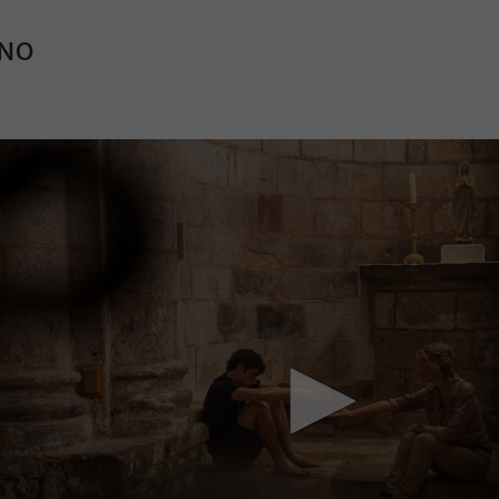
INO
Mach mit: «Be Part of the Art»!
Engagiere dich als Kulturliebhaber:in, Kulturschaffende(r) oder