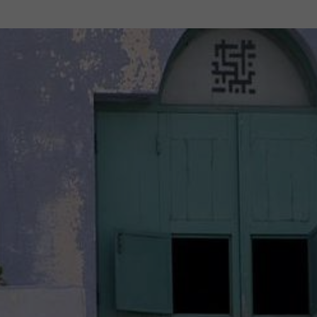
Mach mit: «Be Part of the Art»!
Engagiere dich als Kulturliebhaber:in, Kulturschaffende(r) oder