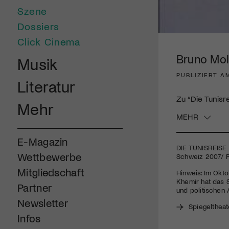
Szene
Dossiers
Click Cinema
Bruno Moll
Musik
PUBLIZIERT A
Literatur
Zu “Die Tunisre
Mehr
MEHR
E-Magazin
DIE
TUNISREISE
Wettbewerbe
Schweiz 2007/ Pr
Mitgliedschaft
Hinweis: Im Okto
Khemir hat das S
Partner
und politischen
Newsletter
Spiegeltheat
Infos