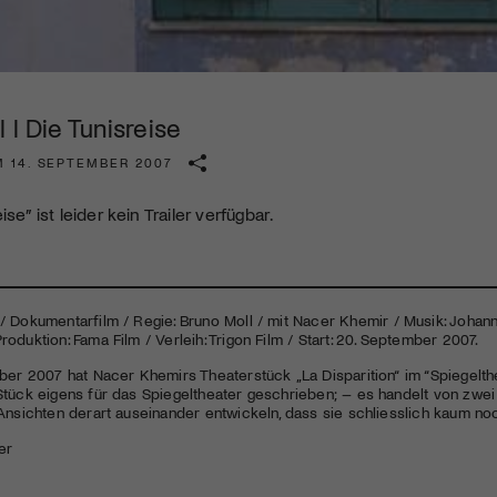
Kulturinstitution und unterstütze unsere Arbeit.
Mit deiner Mitgliedschaft erhältst du kostenlosen Zugang zu
diversen Kulturevents.
 l Die Tunisreise
Jetzt Mitglied werden
M 14. SEPTEMBER 2007
ise” ist leider kein Trailer verfügbar.
/ Dokumentarfilm / Regie: Bruno Moll / mit Nacer Khemir / Musik: Johann
oduktion: Fama Film / Verleih: Trigon Film / Start: 20. September 2007.
ber 2007 hat Nacer Khemirs Theaterstück „La Disparition“ im “Spiegelthe
tück eigens für das Spiegeltheater geschrieben; – es handelt von zwei B
 Ansichten derart auseinander entwickeln, dass sie schliesslich kaum n
er