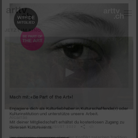
JETZT IM KINO
Mach mit: «Be Part of the Art»!
0
seconds
Alcarràs
Engagiere dich als Kulturliebhaber:in, Kulturschaffende(r) oder
of
Kulturinstitution und unterstütze unsere Arbeit.
2
PUBLIZIERT AM 26. AUGUST 2022
Mit deiner Mitgliedschaft erhältst du kostenlosen Zugang zu
minutes,
2
diversen Kulturevents.
Der Berlinale- Gewinner über den Konflikt zwischen Tradition