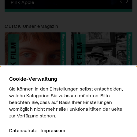
Zurich Film Festival
Pink Apple
Locarno Film Festival
Human Rights Film Festival Zurich
Yesh! Neues aus der jüdischen Filmwelt
Neuchâtel International Fantastic Film Festival
Visions du Réel
Berlinale
Solothurner Filmtage
Geneva International Film Festival
CLICK
Unser eMagazin
Cookie-Verwaltung
Sie können in den Einstellungen selbst entscheiden,
welche Kategorien Sie zulassen möchten. Bitte
beachten Sie, dass auf Basis Ihrer Einstellungen
womöglich nicht mehr alle Funktionalitäten der Seite
zur Verfügung stehen.
Datenschutz
Impressum