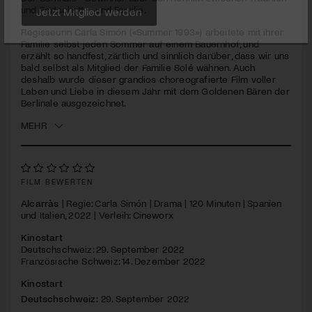
seconds
und Fortschritt … und Familie.
Jetzt Mitglied werden
Regisseurin Carla Simón («Summer 1993») arbeitete mit ihrer
Familie selbst jeden Sommer auf einem Bauernhof, und
erzählt so handfest, zärtlich und sinnlich darüber, dass wir uns
bald selbst als Mitglied der Familie Solé wähnen. Auch
deshalb wurde dieser grandios choreografierte Film voller
Leben und Liebe in diesem Jahr mit dem Goldenen Bären der
Berlinale ausgezeichnet.
MEHR
FILM BEWERTEN
Alcarràs
| Regie: Carla Simón | Drama | 120 Minuten | Spanien
und Italien, 2022 | Verleih: Cineworx
Kinostart
Deutschschweiz: 29. September 2022
Französische Schweiz: 14. Dezember 2022
Kinostart
Deutschschweiz:
29. September 2022