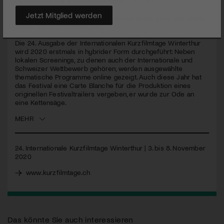
PUBLIZIERT AM 9. OKTOBER 2020
Das Festival macht wie jedes Jahr mit einem ganz speziellen
Jetzt Mitglied werden
Trailer auf sich aufmerksam.
Die 24. Ausgabe der Internationalen Kurzfilmtage Winterthur
wird 2020 erstmals in hybrider Form durchgeführt: Neben
lokalen Screenings, zu denen auch der Internationale und
Schweizer Wettbewerb gehören, werden ausgewählte
thematische Programme online gezeigt. Auch diese Jahr hat
das Festival eine Carte Blanche für die Produktion eines
originellen Festivaltrailers vergeben, er wurde zur Ode an
eine Kettensäge.
MEHR
24. Internationale Kurzfilmtage Winterthur | 3. bis 8. November
2020
www.kurzfilmtage.ch
Das könnte Sie auch interessieren