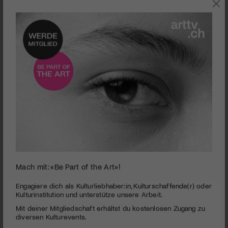
SZENE
Mach mit: «Be Part of the Art»!
0
Kaum ein Festival hat originellere Trailer als die Kurzfilmtage Winterthur
seconds
Engagiere dich als Kulturliebhaber:in, Kulturschaffende(r) oder
of
Kulturinstitution und unterstütze unsere Arbeit.
24. Internationale Kurzfilmtage Winterthur | Ode an
40
die Kettensäge
Mit deiner Mitgliedschaft erhältst du kostenlosen Zugang zu
seconds
diversen Kulturevents.