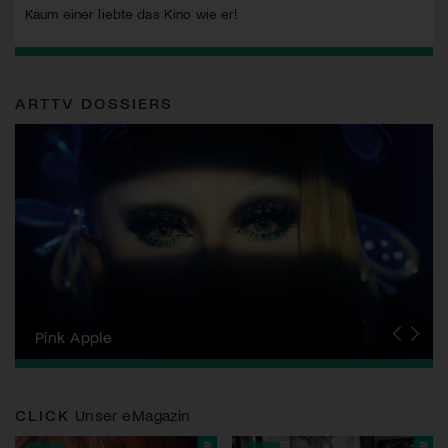
Kaum einer liebte das Kino wie er!
ARTTV DOSSIERS
Zurich Film Festival
Pink Apple
Locarno Film Festival
Human Rights Film Festival Zurich
Yesh! Neues aus der jüdischen Filmwelt
Neuchâtel International Fantastic Film Festival
Visions du Réel
Berlinale
Solothurner Filmtage
Geneva International Film Festival
CLICK
Unser eMagazin