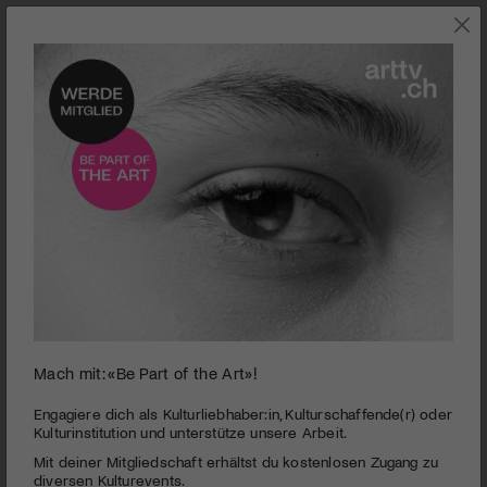
SZENE
Mach mit: «Be Part of the Art»!
Bildmaterial Impressionen, Credit: Lorenzo Pusterla
Engagiere dich als Kulturliebhaber:in, Kulturschaffende(r) oder
Kulturinstitution und unterstütze unsere Arbeit.
22. Videoex
Mit deiner Mitgliedschaft erhältst du kostenlosen Zugang zu
PUBLIZIERT AM 8. SEPTEMBER 2020
diversen Kulturevents.