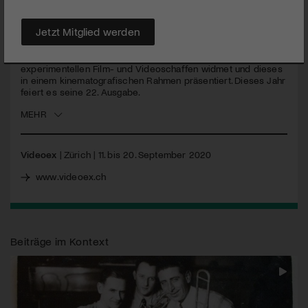
Das Videoex zeigt insgesamt über 150 Werke an der
Schnittstelle zwischen Film und Kunst.
Jetzt Mitglied werden
Das Experimentalfilm und Videofestival Videoex ist das
einzige Festival in der Schweiz, das sich explizit dem
experimentellen Film- und Videoschaffen widmet und dieses
in einem kinematografischen Rahmen präsentiert. Dieses Jahr
feiert es seine 22. Ausgabe.
MEHR
Videoex
| Zürich | 11. bis 20. September 2020
www.videoex.ch
Beiträge im Kontext