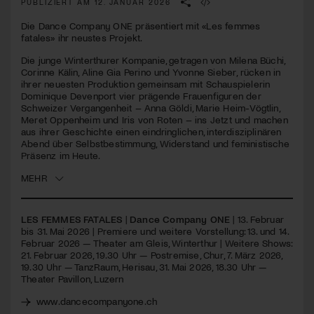
PUBLIZIERT AM 12. JANUAR 2026
seconds
Die Dance Company ONE präsentiert mit «Les femmes
Jetzt Mitglied werden
fatales» ihr neustes Projekt.
Die junge Winterthurer Kompanie, getragen von Milena Büchi,
Corinne Kälin, Aline Gia Perino und Yvonne Sieber, rücken in
ihrer neuesten Produktion gemeinsam mit Schauspielerin
Dominique Devenport vier prägende Frauenfiguren der
Schweizer Vergangenheit – Anna Göldi, Marie Heim-Vögtlin,
Meret Oppenheim und Iris von Roten – ins Jetzt und machen
aus ihrer Geschichte einen eindringlichen, interdisziplinären
Abend über Selbstbestimmung, Widerstand und feministische
Präsenz im Heute.
MEHR
LES FEMMES FATALES
|
Dance Company ONE
| 13. Februar
bis 31. Mai 2026 | Premiere und weitere Vorstellung: 13. und 14.
Februar 2026 — Theater am Gleis, Winterthur | Weitere Shows:
21. Februar 2026, 19.30 Uhr — Postremise, Chur, 7. März 2026,
19.30 Uhr — TanzRaum, Herisau, 31. Mai 2026, 18.30 Uhr —
Theater Pavillon, Luzern
www.dancecompanyone.ch