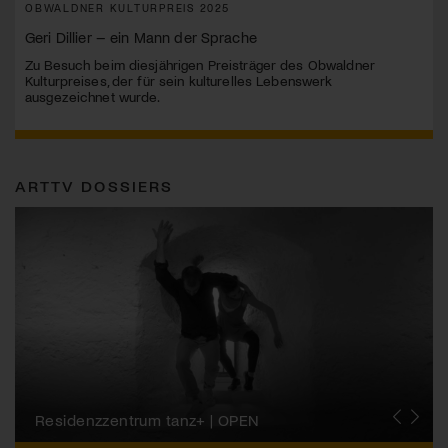
OBWALDNER KULTURPREIS 2025
Geri Dillier – ein Mann der Sprache
Zu Besuch beim diesjährigen Preisträger des Obwaldner
Kulturpreises, der für sein kulturelles Lebenswerk
ausgezeichnet wurde.
ARTTV DOSSIERS
Migros-Kulturprozent | Tanzfestival Steps
Residenzzentrum tanz+ | OPEN
Tanzszene Schweiz