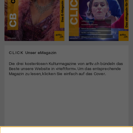
CLICK
Unser eMagazin
Die drei kostenlosen Kulturmagazine von arttv.ch bündeln das
Beste unsere Website in «Heftform». Um das entsprechende
Magazin zu lesen, klicken Sie einfach auf das Cover.