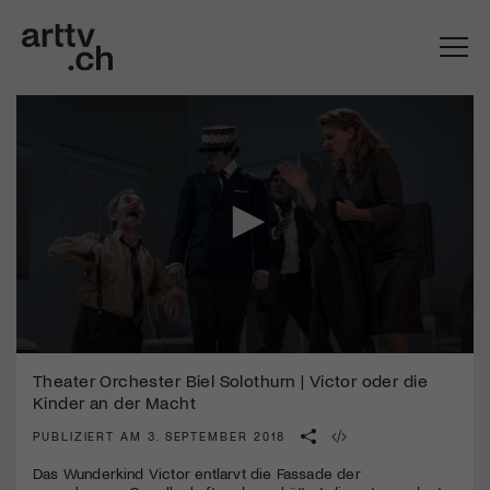
Mach mit: «Be Part of the Art»!
0
Engagiere dich als Kulturliebhaber:in, Kulturschaffende(r) oder
seconds
Theater Orchester Biel Solothurn | Victor oder die
Kulturinstitution und unterstütze unsere Arbeit.
of
Kinder an der Macht
Mit deiner Mitgliedschaft erhältst du kostenlosen Zugang zu
2
diversen Kulturevents.
minutes,
PUBLIZIERT AM 3. SEPTEMBER 2018
58
seconds
Das Wunderkind Victor entlarvt die Fassade der
Jetzt Mitglied werden