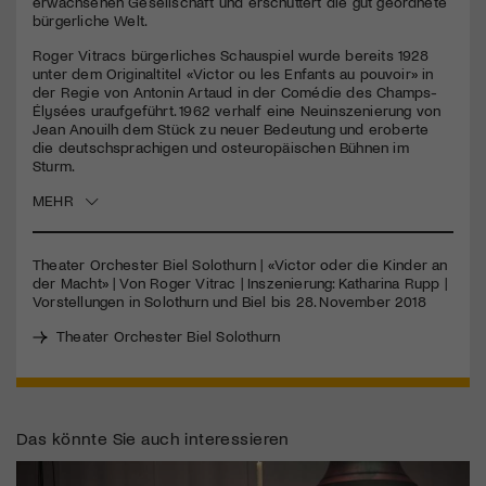
erwachsenen Gesellschaft und erschüttert die gut geordnete
bürgerliche Welt.
Roger Vitracs bürgerliches Schauspiel wurde bereits 1928
unter dem Originaltitel «Victor ou les Enfants au pouvoir» in
der Regie von Antonin Artaud in der Comédie des Champs-
Élysées uraufgeführt. 1962 verhalf eine Neuinszenierung von
Jean Anouilh dem Stück zu neuer Bedeutung und eroberte
die deutschsprachigen und osteuropäischen Bühnen im
Sturm.
MEHR
Theater Orchester Biel Solothurn | «Victor oder die Kinder an
der Macht» | Von Roger Vitrac | Inszenierung: Katharina Rupp |
Vorstellungen in Solothurn und Biel bis 28. November 2018
Theater Orchester Biel Solothurn
Das könnte Sie auch interessieren