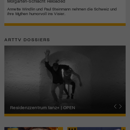
Morgarten-Schlacht Reloaded
Annette Windlin und Paul Steinmann nehmen die Schweiz und
ihre Mythen humorvoll ins Visier.
ARTTV DOSSIERS
Migros-Kulturprozent | Tanzfestival Steps
Residenzzentrum tanz+ | OPEN
Tanzszene Schweiz