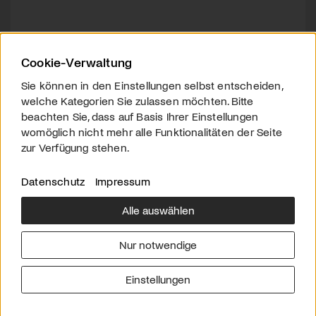
Cookie-Verwaltung
Sie können in den Einstellungen selbst entscheiden,
welche Kategorien Sie zulassen möchten. Bitte
beachten Sie, dass auf Basis Ihrer Einstellungen
womöglich nicht mehr alle Funktionalitäten der Seite
zur Verfügung stehen.
Datenschutz
Impressum
Alle auswählen
Über uns
Downloads
Impressum
Nur notwendige
Kontakt
Werben
Datenschutz
Einstellungen
© 2026 arttv.ch