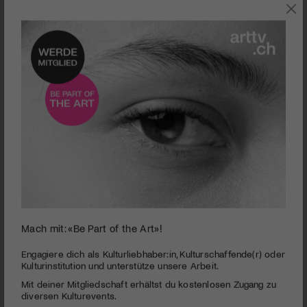
0
Mach mit: «Be Part of the Art»!
seconds
Theater | Ödipus auf Kolonos
of
2
PUBLIZIERT AM 28. JANUAR 2009
Engagiere dich als Kulturliebhaber:in, Kulturschaffende(r) oder
minutes,
Kulturinstitution und unterstütze unsere Arbeit.
13
Ödipus muss sich auf Kolonos das Recht zum Sterben
Mit deiner Mitgliedschaft erhältst du kostenlosen Zugang zu
seconds
erkämpfen, eine multimediale Inszenierung von Wolfram Frank
diversen Kulturevents.
an drei speziellen Spielorten.