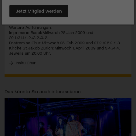
MEHR
Jetzt Mitglied werden
Weitere Aufführungen:
Imprimerie Basel: Mittwoch 28. Jan 2009 und
29.1./31.1./1.2./3.2./4.2.
Postremise Chur: Mittwoch 25. Feb 2009 und 27.2./28.2./1.3.
Kirche St. Jakob Zürich: Mittwoch 1. April 2009 und 3.4./4.4.
Jeweils um 20:00 Uhr.
Insitu Chur
Das könnte Sie auch interessieren