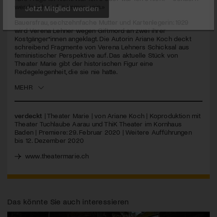
seconds
werde ich es für immer sein.»
Jetzt Mitglied werden
Bauersfrau, sechzehnfache Mutter und Kartenlegerin: 1929
wird Verena Lehner wegen Giftmord an zwei ihrer
Kostgänger*innen angeklagt. Die Autorin Ariane Koch deckt
schreibend Fragmente von Verena Lehners Schicksal aus
feministischer Perspektive auf. Das aktuelle Stück von
Theater Marie gibt der historischen Figur eine
Redegelegenheit, die sie nie hatte.
MEHR
verdeckt
| Theater Marie | von Ariane Koch | Koproduktion mit
Theater Tuchlaube Aarau und ThiK Theater im Kornhaus
Baden | Premiere: 29. Februar 2020 | Weitere Aufführungen
bis 12. Dezember 2020
www.theatermarie.ch
Das könnte Sie auch interessieren