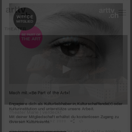
THEATER
Mach mit: «Be Part of the Art»!
0
seconds
Theater Marie | verdeckt
Engagiere dich als Kulturliebhaber:in, Kulturschaffende(r) oder
of
Kulturinstitution und unterstütze unsere Arbeit.
3
PUBLIZIERT AM 2. MÄRZ 2020
Mit deiner Mitgliedschaft erhältst du kostenlosen Zugang zu
minutes,
43
diversen Kulturevents.
«Die Frage ist nicht: War ich's oder war ich's nicht – sondern