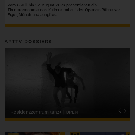
Vom 8. Juli bis 22. August 2026 präsentieren die
Thunerseespiele das Kultmusical auf der Openair-Bühne vor
Eiger, Mönch und Jungfrau.
ARTTV DOSSIERS
Migros-Kulturprozent | Tanzfestival Steps
Residenzzentrum tanz+ | OPEN
Tanzszene Schweiz