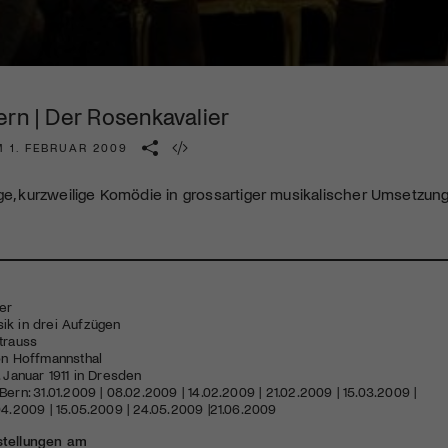
Kulturinstitution und unterstütze unsere Arbeit.
Mit deiner Mitgliedschaft erhältst du kostenlosen Zugang zu
diversen Kulturevents.
ern | Der Rosenkavalier
Jetzt Mitglied werden
M 1. FEBRUAR 2009
ge, kurzweilige Komödie in grossartiger musikalischer Umsetzung
er
ik in drei Aufzügen
trauss
on Hoffmannsthal
. Januar 1911 in Dresden
ern: 31.01.2009 | 08.02.2009 | 14.02.2009 | 21.02.2009 | 15.03.2009 |
04.2009 | 15.05.2009 | 24.05.2009 |21.06.2009
stellungen am