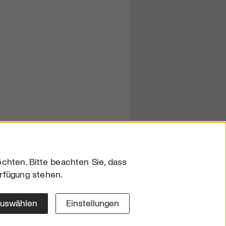
chten. Bitte beachten Sie, dass
erfügung stehen.
sum
hutz
auswählen
Einstellungen