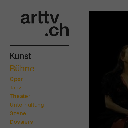
Kunst
Bühne
Oper
Tanz
Theater
Unterhaltung
Szene
Dossiers