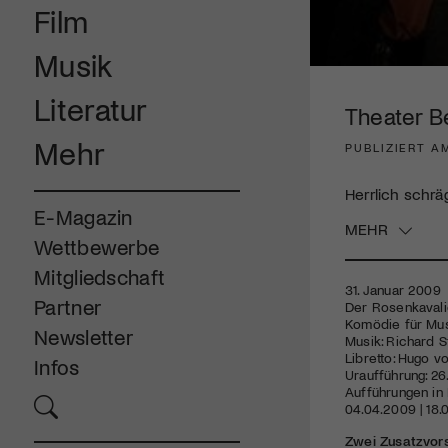
Film
Musik
0
seconds
Literatur
of
Theater B
3
minutes,
Mehr
PUBLIZIERT A
5
seconds
Volume
90%
Herrlich schrä
E-Magazin
MEHR
Wettbewerbe
Mitgliedschaft
31. Januar 2009
Partner
Der Rosenkavali
Komödie für Mus
Newsletter
Musik: Richard S
Libretto: Hugo v
Infos
Uraufführung: 26
Aufführungen in B
04.04.2009 | 18.
Zwei Zusatzvor