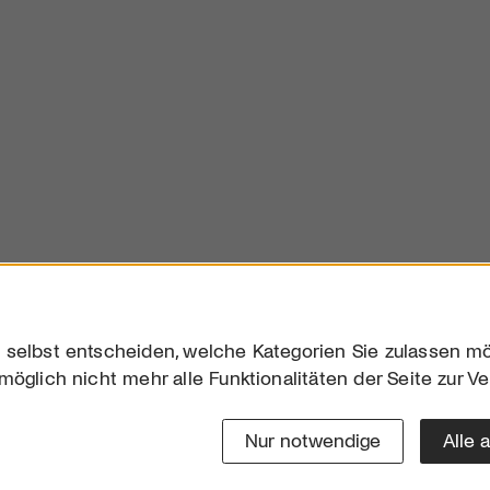
 selbst entscheiden, welche Kategorien Sie zulassen mö
möglich nicht mehr alle Funktionalitäten der Seite zur V
Downloads
Impres
Werben
Datensc
Nur notwendige
Alle 