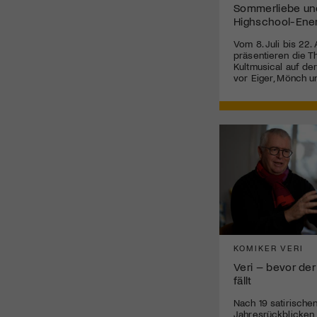
Sommerliebe un
Highschool-Ene
Vom 8. Juli bis 22.
präsentieren die T
Kultmusical auf de
vor Eiger, Mönch u
KOMIKER VERI
Veri – bevor der
fällt
Nach 19 satirische
Jahresrückblicken