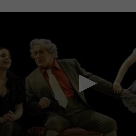
Mach mit: «Be Part of the Art»!
Engagiere dich als Kulturliebhaber:in, Kulturschaffende(r) oder