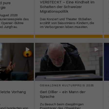
VERSTECKT – Eine Kindheit im
d pure
Schatten der Schweizer
rgie
Migrationspolitik
 August 2026
hunerseespiele das
Das Konzert und Theater St.Gallen
r Openair-Bühne
erzählt von Saisonniers-Kindern, die
nd Jungfrau.
im Verborgenen leben mussten.
OBWALDNER KULTURPREIS 2025
 letzte Vorhang
Geri Dillier – ein Mann der
Sprache
n
Zu Besuch beim diesjährigen
 und hunderten von
Preisträger des Obwaldner