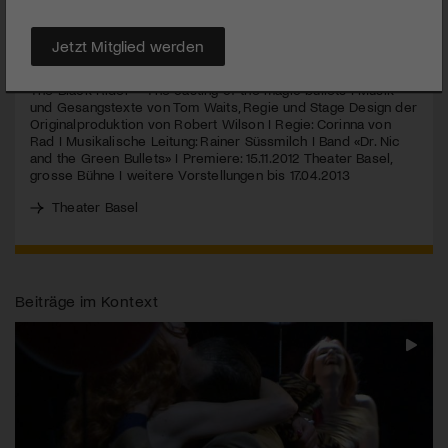
MEHR
Jetzt Mitglied werden
The Black Rider – The casting of the magic bullets I Musik
und Gesangstexte von Tom Waits, Regie und Stage Design der
Originalproduktion von Robert Wilson I Regie: Corinna von
Rad I Musikalische Leitung: Rainer Süssmilch I Band «Dr. Nic
and the Green Bullets» I Premiere: 15.11.2012 Theater Basel,
grosse Bühne I weitere Vorstellungen bis 17.04.2013
Theater Basel
Beiträge im Kontext