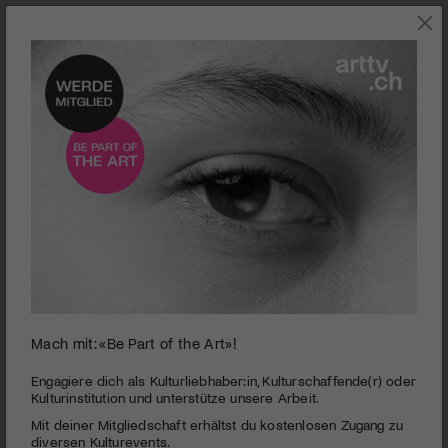
0
Mach mit: «Be Part of the Art»!
seconds
Theater Basel I The Black Rider
of
3
PUBLIZIERT AM 21. JANUAR 2013
Engagiere dich als Kulturliebhaber:in, Kulturschaffende(r) oder
minutes,
Kulturinstitution und unterstütze unsere Arbeit.
18
Stelzfuß’ teuflische Fantasien. In der Basler Version von
Mit deiner Mitgliedschaft erhältst du kostenlosen Zugang zu
seconds
«Black Rider» hat es Platz für Michael von der Heide und eine
diversen Kulturevents.
Guggenmusik. Eine Produktion der Extraklasse!