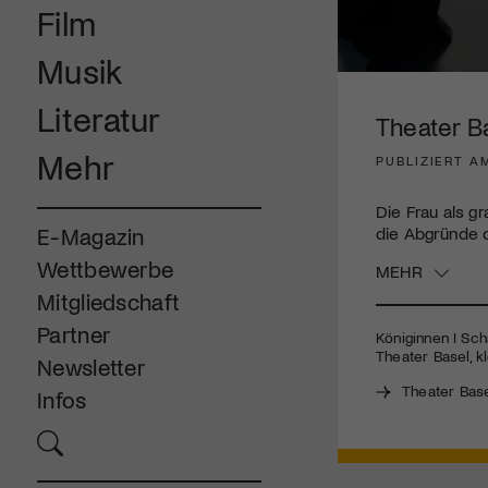
Film
Musik
0
seconds
Literatur
of
Theater B
3
minutes,
Mehr
PUBLIZIERT AM
23
seconds
Volume
90%
Die Frau als g
die Abgründe 
E-Magazin
Wettbewerbe
MEHR
Mitgliedschaft
Partner
Königinnen I Sch
Theater Basel, k
Newsletter
Theater Bas
Infos