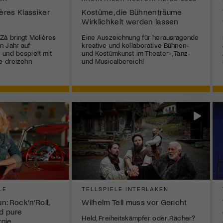
ières Klassiker
Kostüme, die Bühnenträume
Wirklichkeit werden lassen
Zà bringt Molières
Eine Auszeichnung für herausragende
n Jahr auf
kreative und kollaborative Bühnen-
und bespielt mit
und Kostümkunst im Theater-, Tanz-
e dreizehn
und Musicalbereich!
LE
TELLSPIELE INTERLAKEN
: Rock’n’Roll,
Wilhelm Tell muss vor Gericht
d pure
Held, Freiheitskämpfer oder Rächer?
rgie