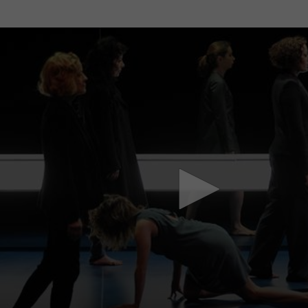
Mach mit: «Be Part of the Art»!
Engagiere dich als Kulturliebhaber:in, Kulturschaffende(r) oder