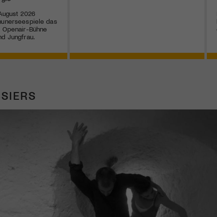
 August 2026
hunerseespiele das
r Openair-Bühne
nd Jungfrau.
SIERS