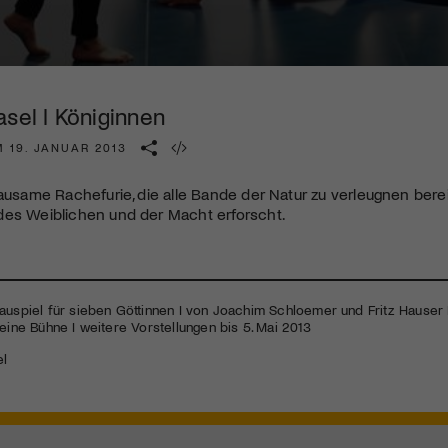
Kulturinstitution und unterstütze unsere Arbeit.
Mit deiner Mitgliedschaft erhältst du kostenlosen Zugang zu
diversen Kulturevents.
asel I Königinnen
Jetzt Mitglied werden
 19. JANUAR 2013
rausame Rachefurie, die alle Bande der Natur zu verleugnen berei
des Weiblichen und der Macht erforscht.
auspiel für sieben Göttinnen I von Joachim Schloemer und Fritz Hauser I 
leine Bühne I weitere Vorstellungen bis 5. Mai 2013
el