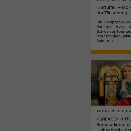
«Tartuffe» – Mol
der Täuschung
Die Compagnia Za-
Komödie im zweite
Schweizer Tournee 
ihrer mobilen Bühn
Spielorte.
THUNERSEESPIE
«GREASE» in Thun
Sommerliebe un
Highschool-Ene