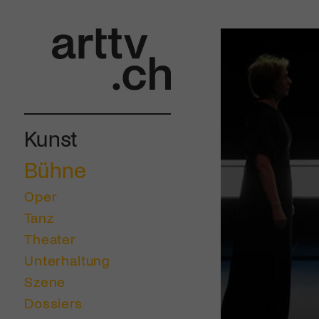
Kunst
Bühne
Oper
Tanz
Theater
Unterhaltung
Szene
Dossiers