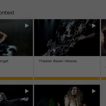
ontext
Angst
Theater Basel I Moses