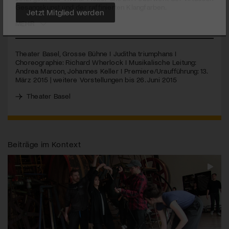
seconds
Gesangskunst und der raffinierten Klangfarben.
Jetzt Mitglied werden
MEHR
Theater Basel, Grosse Bühne I Juditha triumphans I
Choreographie: Richard Wherlock I Musikalische Leitung:
Andrea Marcon, Johannes Keller I Premiere/Uraufführung: 13.
März 2015 | weitere Vorstellungen bis 26. Juni 2015
Theater Basel
Beiträge im Kontext