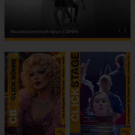
Migros-Kulturprozent | Tanzfestival Steps
Residenzzentrum tanz+ | OPEN
Tanzszene Schweiz