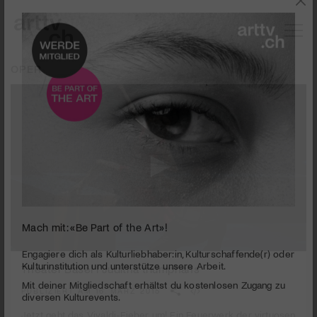
OPER
Mach mit: «Be Part of the Art»!
0
seconds
Theater Basel I Juditha triumphans
Engagiere dich als Kulturliebhaber:in, Kulturschaffende(r) oder
of
Kulturinstitution und unterstütze unsere Arbeit.
3
PUBLIZIERT AM 16. MÄRZ 2015
Mit deiner Mitgliedschaft erhältst du kostenlosen Zugang zu
minutes,
4
diversen Kulturevents.
Jetzt geht das Vivaldi-Fieber um! Ein Feuerwerk der virtuosen