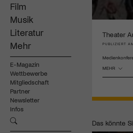
Film
Musik
0
seconds
Literatur
of
Theater A
3
minutes,
Mehr
PUBLIZIERT A
1
second
Volume
90%
Medienkonfere
E-Magazin
MEHR
Wettbewerbe
Mitgliedschaft
Partner
Newsletter
Infos
Das könnte Si