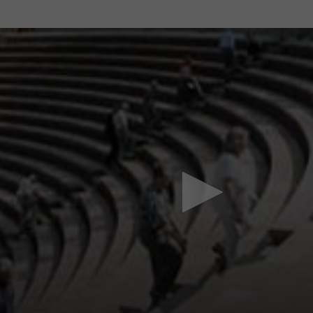
Mach mit: «Be Part of the Art»!
Engagiere dich als Kulturliebhaber:in, Kulturschaffende(r) oder