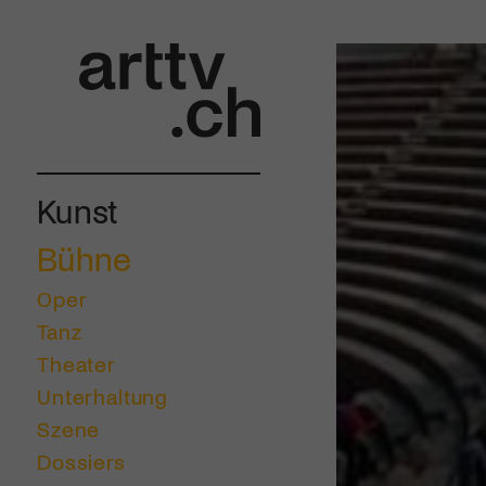
Kunst
Bühne
Oper
Tanz
Theater
Unterhaltung
Szene
Dossiers