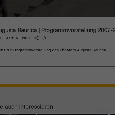
Kulturinstitution und unterstütze unsere Arbeit.
Mit deiner Mitgliedschaft erhältst du kostenlosen Zugang zu
diversen Kulturevents.
ugusta Raurica | Programmvorstellung 2007-
Jetzt Mitglied werden
M 1. JANUAR 2007
nz zur Programmvorstellung des Theaters Augusta Raurica.
e auch interessieren